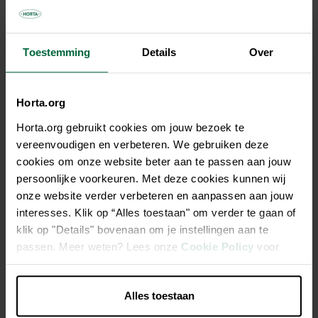
Tous les magasins n'ont pas la même gamme
Toestemming
Details
Over
Description
Horta.org
Horta.org gebruikt cookies om jouw bezoek te
Le terreau Horta pour légumes et herbes aromatiques est
vereenvoudigen en verbeteren. We gebruiken deze
composé de matières premières naturelles de haute qualité,
cookies om onze website beter aan te passen aan jouw
enrichi en nutriments organiques et en chaux magnésienne
persoonlijke voorkeuren. Met deze cookies kunnen wij
naturelle. La poudre de lave ajoutée assure une bonne
onze website verder verbeteren en aanpassen aan jouw
aération et un bon drainage, favorisant des plantes
interesses. Klik op “Alles toestaan" om verder te gaan of
vigoureuses. Ce terreau de qualité garantit une croissance
klik op "Details" bovenaan om je instellingen aan te
optimale et des légumes savoureux.
passen. Meer weten? Lees onze
Cookie Policy
voor
meer informatie.
Avec de la poudre de lave pour une croissance optimale
et un meilleur enracinement
Alles toestaan
Avec une nutrition organique pour 100 jours