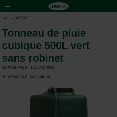
Jardin
Arrosage
Tonneaux de pluie
Tonneau de pluie
cubique 500L vert
sans robinet
GARTENFASS
HQ000278348
Tonneau de pluie cubique