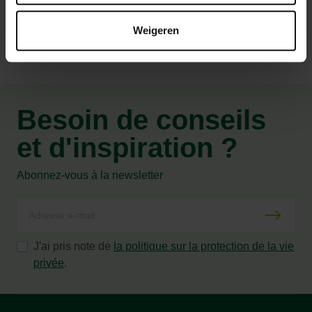
Weigeren
Besoin de conseils
et d'inspiration ?
Abonnez-vous à la newsletter
J'ai pris note de
la politique sur la protection de la vie
privée
.