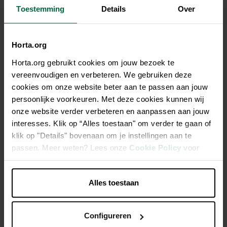
Toestemming
Details
Over
Description
Horta.org
Horta.org gebruikt cookies om jouw bezoek te
Tonneau de pluie cubique 500L vert sans robinet
vereenvoudigen en verbeteren. We gebruiken deze
cookies om onze website beter aan te passen aan jouw
Petit encombrement au sol, cette cuve trouve facilement
persoonlijke voorkeuren. Met deze cookies kunnen wij
sa place au jardin ou à la cave
onze website verder verbeteren en aanpassen aan jouw
interesses. Klik op “Alles toestaan" om verder te gaan of
Grand couvercle sécurisé (Ø 400 mm) pour un nettoyage
klik op "Details" bovenaan om je instellingen aan te
facile
passen. Meer weten? Lees onze
Cookie Policy
voor
Avec boyau transparent pour remplir un arrosoir
meer informatie.
Ouverture : Ø 38 cm
Alles toestaan
PU326015 = 2x PU326011 (avec kit de raccordement)
Configureren
Caractéristiques