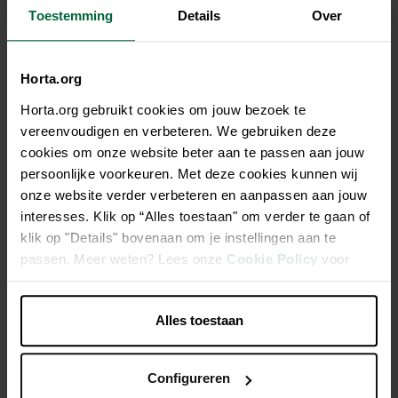
Toestemming
Details
Over
Description
Horta.org
Horta.org gebruikt cookies om jouw bezoek te
Un crocus blanc à petites fleurs qui apparaît alors que l'hiver
vereenvoudigen en verbeteren. We gebruiken deze
est à peine terminé. Ils continuent à fleurir pendant
cookies om onze website beter aan te passen aan jouw
longtemps en raison du début du printemps froid. Pour les
persoonlijke voorkeuren. Met deze cookies kunnen wij
bordures et les pots sur le patio ou le balcon. Très approprié
onze website verder verbeteren en aanpassen aan jouw
pour la naturalisation.
interesses. Klik op “Alles toestaan" om verder te gaan of
klik op "Details" bovenaan om je instellingen aan te
En raison du froid du début du printemps, elles continuent
passen. Meer weten? Lees onze
Cookie Policy
voor
de fleurir longtemps.
meer informatie.
Aussi bien en bordure qu'en pots sur la terrasse ou le
Alles toestaan
balcon.
Configureren
Caractéristiques