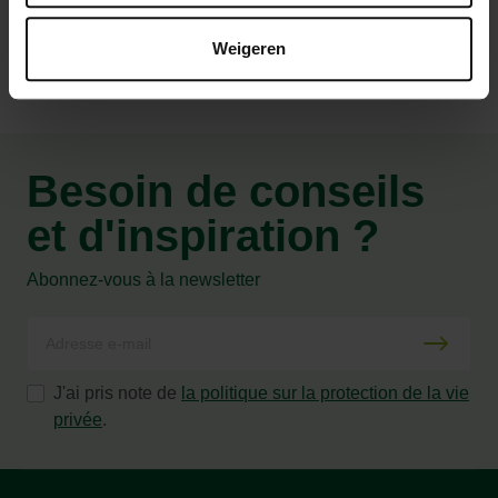
Weigeren
Besoin de conseils
et d'inspiration ?
Abonnez-vous à la newsletter
J'ai pris note de
la politique sur la protection de la vie
privée
.