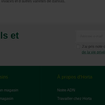
 vivaces et d'autres variétés de dahlias.
ls et
J'ai pris note
de la vie priv
sins
À propos d'Horta
un magasin
Notre ADN
 magasin
Travailler chez Horta