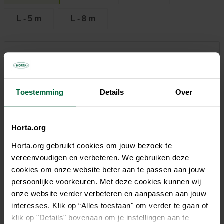
L - 5 m
L - 8 m
25,95 €
Tous les magasins n'ont pas la même gamme
Toestemming
Details
Over
Horta.org
Horta.org gebruikt cookies om jouw bezoek te
Description
vereenvoudigen en verbeteren. We gebruiken deze
cookies om onze website beter aan te passen aan jouw
Avec la laisse à sangle Flexi Extreme, vous pouvez
persoonlijke voorkeuren. Met deze cookies kunnen wij
promener sans souci même les grandes races de chiens.
onze website verder verbeteren en aanpassen aan jouw
Fabriquée à partir de matériaux robustes, cette laisse
interesses. Klik op “Alles toestaan" om verder te gaan of
rétractable pour chien dispose d’un ruban solide conçu pour
klik op "Details" bovenaan om je instellingen aan te
supporter des charges élevées. Son mousqueton chromé et