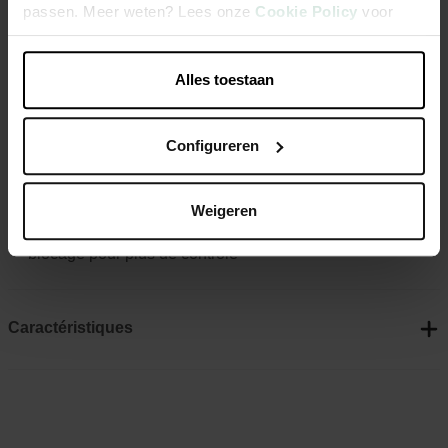
passen. Meer weten? Lees onze
Cookie Policy
voor
son système de freinage souple garantissent des
meer informatie.
promenades sûres et confortables.
Alles toestaan
Laisse sangle de 3m
Pour chiens jusq'a 15 kg
Configureren
Sangle robuste
Butée élastique souple pour absorber les chocs soudains
Weigeren
Poignée souple et régable avec bouton de freinage et de
blocage pour plus de contrôle
Caractéristiques