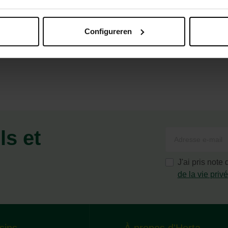
Configureren
anc
ls et
J'ai pris note
de la vie priv