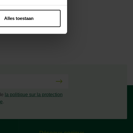
Alles toestaan
 de
la politique sur la protection
ée
.