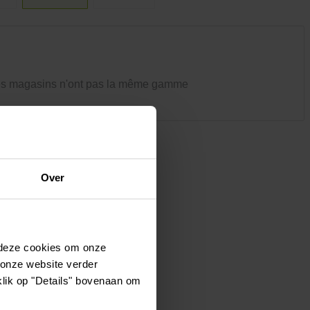
Vêtements et chaussures
Oiseaux et autres habitants du
jardin
es magasins n'ont pas la même gamme
Over
 deze cookies om onze
 onze website verder
klik op "Details" bovenaan om