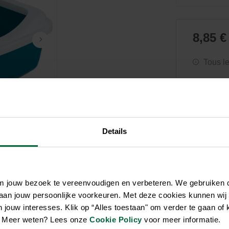
Soin et hygiène
Piscines
Entretien
Aquariums
Filtres & pompes
Filtres & pompes
Accessoires utiles
Détente
8,85 €
Tous l
Details
om jouw bezoek te vereenvoudigen en verbeteren. We gebruiken
 aan jouw persoonlijke voorkeuren. Met deze cookies kunnen wij
jouw interesses. Klik op “Alles toestaan" om verder te gaan of 
en. Meer weten? Lees onze
Cookie Policy
voor meer informatie.