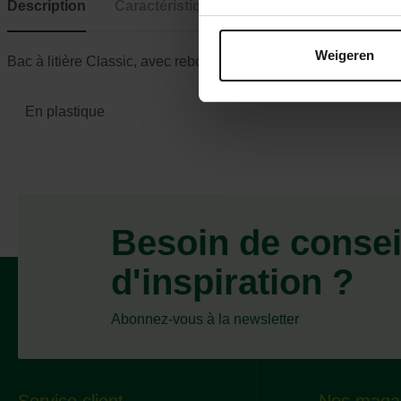
Description
Caractéristiques
Weigeren
Bac à litière Classic, avec rebord, 37 × 15 × 48 cm, pétrole/bl
En plastique
Besoin de consei
d'inspiration ?
Abonnez-vous à la newsletter