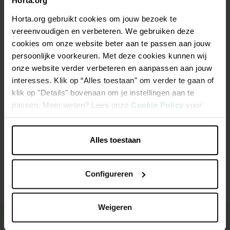
Horta.org
Description
Horta.org gebruikt cookies om jouw bezoek te
vereenvoudigen en verbeteren. We gebruiken deze
Blueplus pH- 15% acide sulfurique 20l bidon consigne
cookies om onze website beter aan te passen aan jouw
persoonlijke voorkeuren. Met deze cookies kunnen wij
Diminue la valeur du pH
onze website verder verbeteren en aanpassen aan jouw
interesses. Klik op “Alles toestaan" om verder te gaan of
Produit liquide à base d'acide sulfurique
klik op "Details" bovenaan om je instellingen aan te
Utilisez ce produit en toute sécurité
passen. Meer weten? Lees onze
Cookie Policy
voor
meer informatie.
Caractéristiques
Alles toestaan
Configureren
Weigeren
Besoin de conseils