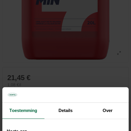
21,45 €
1,08 €/l
Tous les magasins n'ont pas la même gamme
Toestemming
Details
Over