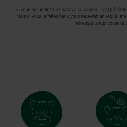
Parasols & toiles d'ombrage
Cages et volières
Abri de jardin
Autres habitants du jardin
Si vous accueillez un chaton à la maison, il est préfér
Pots de fleurs et jardinières
Jouer
Chambre de jardin
Mais si vous le faites bien, vous recevrez en retour u
Chauffage
Accessoires utiles
Carport
intéressants aux conseils 
Éclairage du jardin
Pergola
Décoration
Boîte aux lettres
Jeux de jardin
Matériaux de construction
Bordure
Gazon artificiel