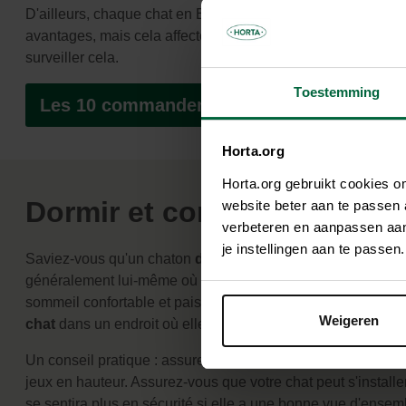
D'ailleurs, chaque chat en Belgique doit être
stérilisé
. Cela
avantages, mais cela affecte également son métabolisme, 
surveiller cela.
Toestemming
Les 10 commandements du bac à litière
Horta.org
Horta.org gebruikt cookies 
Dormir et confort
website beter aan te passen
verbeteren en aanpassen aan 
je instellingen aan te pass
Saviez-vous qu'un chaton
dort jusqu'à 20 heures par jour
généralement lui-même où dormir, mais il est toujours bon 
sommeil confortable et paisible pour votre petit ami. Prévo
Weigeren
chat
dans un endroit où elle se sent en sécurité et détendu
Un conseil pratique : assurez-vous également qu'il y a suf
jeux en hauteur. Assurez-vous que votre chat peut s'installer
se sentira plus en sécurité si elle a une bonne vue d'ensem