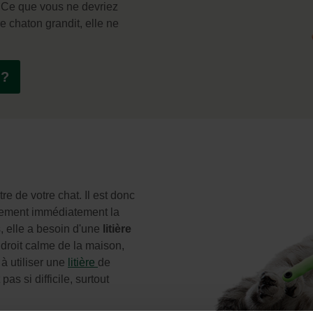
. Ce que vous ne devriez
re chaton grandit, elle ne
 ?
re de votre chat. Il est donc
alement immédiatement la
s, elle a besoin d'une
litière
droit calme de la maison,
à utiliser une
litière
de
 pas si difficile, surtout