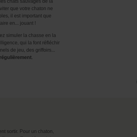
des chats sauvages de la
viter que votre chaton ne
les, il est important que
ire en... jouant !
ez simuler la chasse en la
lligence, qui la font réfléchir
els de jeu, des griffoirs...
régulièrement
.
nt sortir. Pour un chaton,