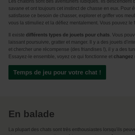
Les chatons sont des aventuriers ludiques. Ils descendent 
savane et ont toujours cet instinct de chasse en eux. Pour é
satisfasse ce besoin de chasser, explorer et griffer vos meub
vous la stimuliez et la défiez mentalement. Vous pouvez le fa
Il existe
différents types de jouets pour chats
. Vous pouv
laissant poursuivre, gratter et manger. Il y a des jouets d'inte
et chercher une récompense (des friandises !), il y a des tunn
Essayez-le ensemble, voyez ce qui fonctionne et
changez 
Temps de jeu pour votre chat !
En balade
La plupart des chats sont très enthousiastes lorsqu'ils peuve