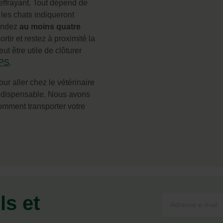
 effrayant. Tout dépend de
 les chats indiqueront
tendez
au moins quatre
rtir et restez à proximité la
peut être utile de clôturer
GPS
.
ur aller chez le vétérinaire
ndispensable. Nous avons
comment transporter votre
ls et