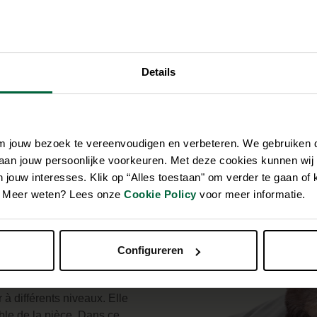
 présente de nombreux
donc assurez-vous de bien
Details
om jouw bezoek te vereenvoudigen en verbeteren. We gebruiken
 aan jouw persoonlijke voorkeuren. Met deze cookies kunnen wij
jouw interesses. Klik op “Alles toestaan" om verder te gaan of 
en. Meer weten? Lees onze
Cookie Policy
voor meer informatie.
? Un chat choisit
de créer un
endroit
de
yez un
panier doux pour
Configureren
e.
fisamment de cachettes et de
 à différents niveaux. Elle
ble de la pièce. Dans ce