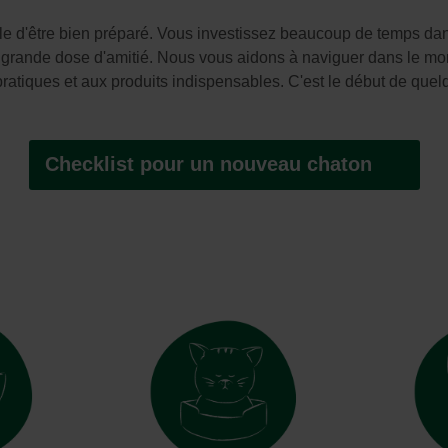
Soin et hygiène
Piscines
Entretien
Aquariums
able d'être bien préparé. Vous investissez beaucoup de temps d
Filtres & pompes
Filtres & pompes
Accessoires utiles
ne grande dose d'amitié. Nous vous aidons à naviguer dans le mon
Détente
pratiques et aux produits indispensables. C'est le début de que
Checklist pour un nouveau chaton