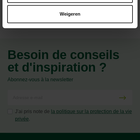
Weigeren
Besoin de conseils
et d'inspiration ?
Abonnez-vous à la newsletter
J'ai pris note de
la politique sur la protection de la vie
privée
.