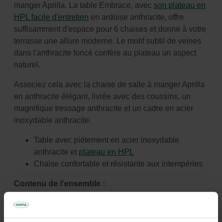
manger Aprilla. La table Embrace, avec
son plateau en
HPL facile d'entretien
en ardoise anthracite, offre
suffisamment d'espace pour 6 chaises et donne à votre
terrasse une allure moderne. Le motif subtil de veines
dans l'anthracite foncé confère au plateau un aspect
naturel.
Associez cela avec la chaise de salle à manger Aprilla
en anthracite élégant, livrée avec des coussins, un
magnifique tressage anthracite et un cadre en acier
inoxydable anthracite.
Table avec piétement en acier inoxydable
anthracite et
plateau en HPL
Chaise confortable et résistante aux intempéries
Contenu de l'ensemble :
Table Embrace : L 160 x P 160 x H 75 cm
Six chaises Aprilla avec deux coussins : L 60 x P
67 x H 85,5 cm, hauteur d'assise 47 cm