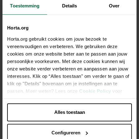
Toestemming
Details
Over
Retour à l'aperçu
Horta.org
Horta.org gebruikt cookies om jouw bezoek te
vereenvoudigen en verbeteren. We gebruiken deze
cookies om onze website beter aan te passen aan jouw
€ 4149
persoonlijke voorkeuren. Met deze cookies kunnen wij
€ 4882
onze website verder verbeteren en aanpassen aan jouw
interesses. Klik op “Alles toestaan" om verder te gaan of
ACTION MEUBLES DE JARDIN
klik op "Details" bovenaan om je instellingen aan te
passen. Meer weten? Lees onze
Cookie Policy
voor
Profitez dès maintenant de ce prix
meer informatie.
d'ensemble.
Alles toestaan
Tous les magasins n'ont pas la même gamme
Configureren