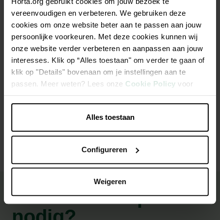
Horta.org gebruikt cookies om jouw bezoek te
vereenvoudigen en verbeteren. We gebruiken deze
Beschrijving
cookies om onze website beter aan te passen aan jouw
persoonlijke voorkeuren. Met deze cookies kunnen wij
Brievenbus ANNAPURNA • Vervaardigd uit Belgische
onze website verder verbeteren en aanpassen aan jouw
blauwe hardsteen • Zwart gepoederlakt staal • Incl. slot en 2
interesses. Klik op “Alles toestaan" om verder te gaan of
sleutels • Afmetingen: L 21 x B 47 x H 105 cm
klik op "Details" bovenaan om je instellingen aan te
passen. Meer weten? Lees onze
Cookie Policy
voor
Vervaardigd uit Belgische blauwe hardsteen
meer informatie.
Inclusief slot en 2 sleutels
Alles toestaan
Configureren
Weigeren
Advies en inspiratie
nodig?