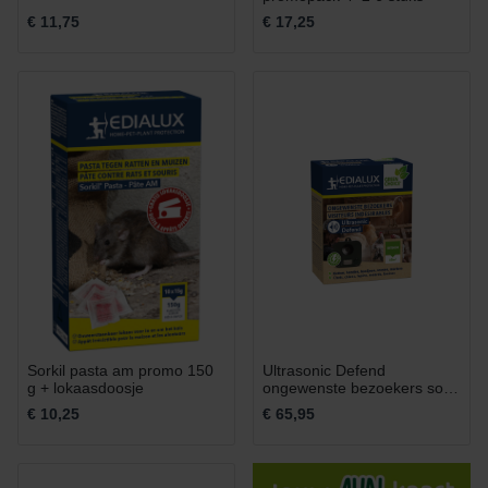
€ 11,75
€ 17,25
Sorkil pasta am promo 150
Ultrasonic Defend
g + lokaasdoosje
ongewenste bezoekers solar
1 stuk
€ 10,25
€ 65,95