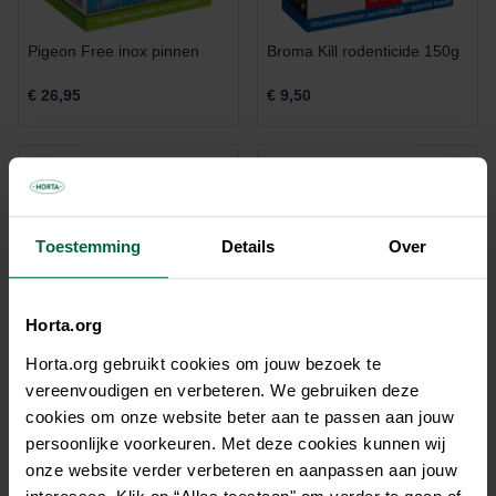
Pigeon Free inox pinnen
Broma Kill rodenticide 150g
€ 26,95
€ 9,50
Toestemming
Details
Over
Horta.org
Horta.org gebruikt cookies om jouw bezoek te
vereenvoudigen en verbeteren. We gebruiken deze
cookies om onze website beter aan te passen aan jouw
persoonlijke voorkeuren. Met deze cookies kunnen wij
Generation Pat rodenticide
Sorkil Pasta Am 150 g
150g
onze website verder verbeteren en aanpassen aan jouw
€ 12,50
€ 10,25