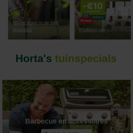
Tip
Promo
Wat te doen in de tuin:
augustus
Profiteer nu!
Horta's
tuinspecials
Barbecue en accessoires