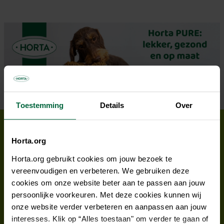
Toestemming
Details
Over
Horta.org
Horta.org gebruikt cookies om jouw bezoek te
Punten
sparen
,
advies
op maat en unieke
vereenvoudigen en verbeteren. We gebruiken deze
kortingen
, allemaal in
één klantenkaart
. Word jij
cookies om onze website beter aan te passen aan jouw
ook lid van
AHA! Horta
?
persoonlijke voorkeuren. Met deze cookies kunnen wij
onze website verder verbeteren en aanpassen aan jouw
interesses. Klik op “Alles toestaan" om verder te gaan of
Ontdek er alles over