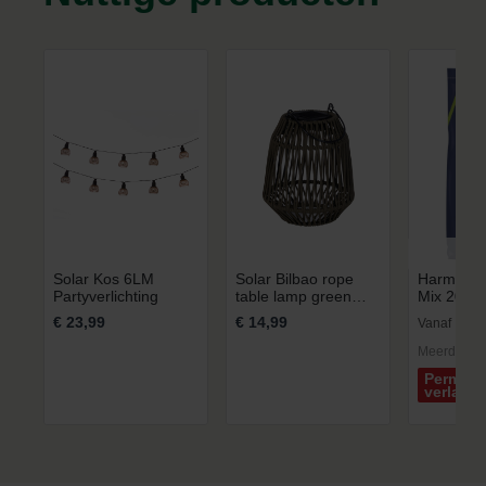
Solar Kos 6LM
Solar Bilbao rope
Harmony -
Partyverlichting
table lamp green
Mix 20kg
5LM
€ 23,99
€ 14,99
€ 1
Vanaf
Meerdere v
Permane
verlaag