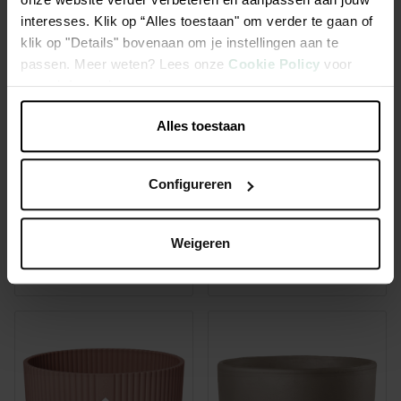
interesses. Klik op “Alles toestaan" om verder te gaan of
klik op "Details" bovenaan om je instellingen aan te
passen. Meer weten? Lees onze
Cookie Policy
voor
meer informatie.
Alles toestaan
Configureren
Vibia Campana Flower
Vibia Campana easy hanger
Bridge 40cm antraciet
M anthraciet
Weigeren
€ 17,45
€ 12,45
Vanaf
Vanaf
Meerdere varianten
Meerdere varianten