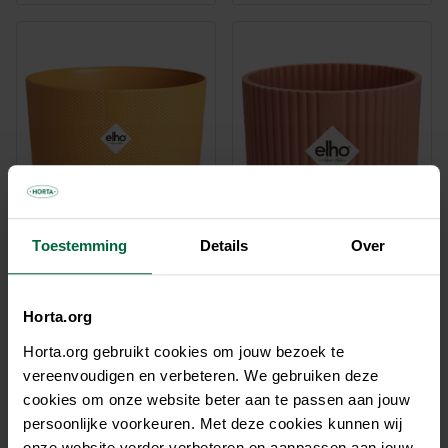
Toestemming
Details
Over
Jazz Rond 14cm amber geel
Bloempot Vibes Fold Rond
Mini 7cm delicaat roze
Horta.org
€ 6,45
€ 2,75
Vanaf
Vanaf
Horta.org gebruikt cookies om jouw bezoek te
Meerdere varianten
Meerdere varianten
vereenvoudigen en verbeteren. We gebruiken deze
cookies om onze website beter aan te passen aan jouw
persoonlijke voorkeuren. Met deze cookies kunnen wij
onze website verder verbeteren en aanpassen aan jouw