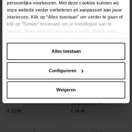
persoonlijke voorkeuren. Met deze cookies kunnen wij
Meerdere varianten
onze website verder verbeteren en aanpassen aan jouw
interesses. Klik op “Alles toestaan" om verder te gaan of
klik op "Details" bovenaan om je instellingen aan te
passen. Meer weten? Lees onze
Cookie Policy
voor
meer informatie.
Alles toestaan
Configureren
Weigeren
Precisieborstel 46 cm
Schuimreiniger voor
barbecue 500 ml
€ 12,95
€ 16,45