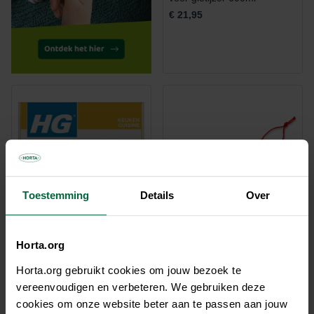
€ 21,95
Toestemming
Details
Over
Horta.org
Horta.org gebruikt cookies om jouw bezoek te
Oven en grill vernieuwingskit
Bamboehouten Borstel klein
vereenvoudigen en verbeteren. We gebruiken deze
600ml
30 cm
cookies om onze website beter aan te passen aan jouw
€ 19,89
€ 11,95
Vanaf