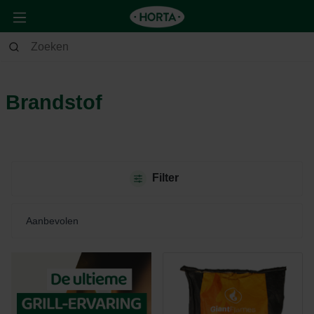
Tuin
Barbecue
Brandstof
Brandstof
Filter