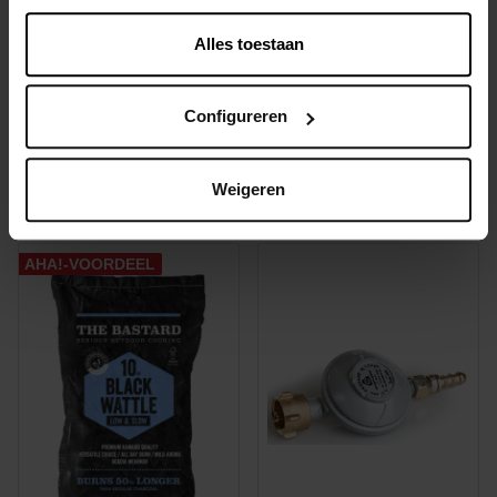
Alles toestaan
Configureren
CP5 Cube propaan Cliq On
REVP2 ontspanner propaan
5 kg
Cliq On
Weigeren
€ 44,50
€ 32,67
AHA!-VOORDEEL