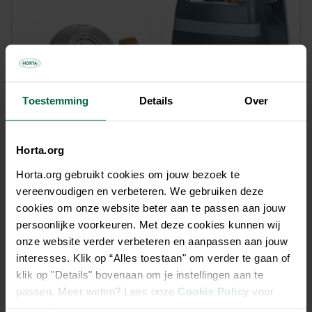
Toestemming
Details
Over
Horta.org
RE37 ontspanner propaan
CO5 Cocoon propaan Cliq
On 5kg
Horta.org gebruikt cookies om jouw bezoek te
€ 13,79
€ 44,50
vereenvoudigen en verbeteren. We gebruiken deze
cookies om onze website beter aan te passen aan jouw
persoonlijke voorkeuren. Met deze cookies kunnen wij
onze website verder verbeteren en aanpassen aan jouw
interesses. Klik op “Alles toestaan" om verder te gaan of
klik op "Details" bovenaan om je instellingen aan te
passen. Meer weten? Lees onze
Cookie Policy
voor
meer informatie.