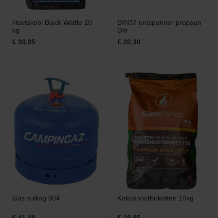
Houtskool Black Wattle 10
DIN37 ontspanner propaan
kg
Din
€ 30,95
€ 20,30
Gas vulling 904
Kokosnootbriketten 10kg
€ 41,49
€ 19,95