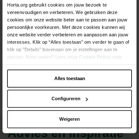
Horta.org gebruikt cookies om jouw bezoek te
Beschrijving
vereenvoudigen en verbeteren. We gebruiken deze
cookies om onze website beter aan te passen aan jouw
Deze compacte, traditionele variëteit is productief en heeft
persoonlijke voorkeuren. Met deze cookies kunnen wij
een uiterst snelle groei. Ze vormt kleine vruchten die twee tot
onze website verder verbeteren en aanpassen aan jouw
drie maanden bewaren. Het gele, malse vruchtvlees kan
interesses. Klik op “Alles toestaan" om verder te gaan of
rauw in salades of gebakken geserveerd worden.
klik op "Details" bovenaan om je instellingen aan te
passen. Meer weten? Lees onze
Cookie Policy
voor
meer informatie.
Productspecificaties
Alles toestaan
Configureren
Weigeren
Advies en inspiratie