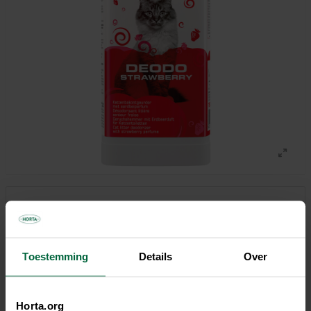
€ 9,45
€ 12,60/kg
Toestemming
Details
Over
Niet elke winkel heeft hetzelfde assortiment
Horta.org