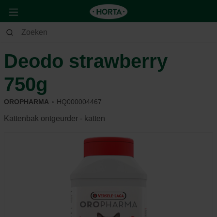
Dier
Kat
Verzorging & hygiëne
Deodo strawberry
750g
OROPHARMA
HQ000004467
Kattenbak ontgeurder - katten