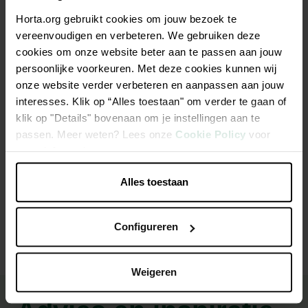
Horta.org gebruikt cookies om jouw bezoek te
vereenvoudigen en verbeteren. We gebruiken deze
Beschrijving
cookies om onze website beter aan te passen aan jouw
persoonlijke voorkeuren. Met deze cookies kunnen wij
Kattenbak ontgeurder - katten
onze website verder verbeteren en aanpassen aan jouw
interesses. Klik op “Alles toestaan" om verder te gaan of
Weg met vieze geurtjes
klik op "Details" bovenaan om je instellingen aan te
passen. Meer weten? Lees onze
Cookie Policy
voor
Handige strooibus
meer informatie.
Alles toestaan
Productspecificaties
Configureren
Weigeren