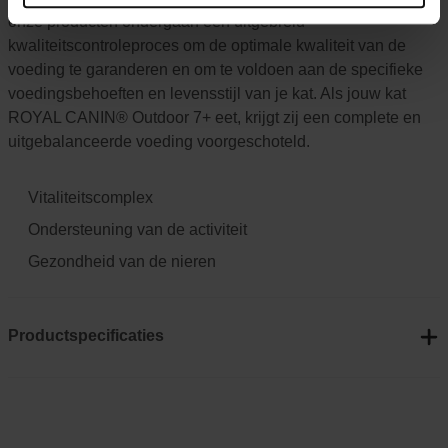
onze producten ondergaan een uitgebreid
kwaliteitscontroleproces om de optimale kwaliteit van de
voeding te garanderen en om te voldoen aan de specifieke
voedingsbehoeften en levensstijl van je kat. Als jouw kat
ROYAL CANIN® Outdoor 7+ eet, krijgt zij een complete en
uitgebalanceerde voeding voorgeschoteld.
Vitaliteitscomplex
Ondersteuning van de activiteit
Gezondheid van de nieren
Productspecificaties