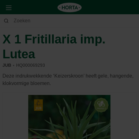
Tuin
Siertuin
Zaden, knollen & bollen
X 1 Fritillaria imp.
Lutea
JUB
HQ000069293
Deze indrukwekkende ‘Keizerskroon’ heeft gele, hangende,
klokvormige bloemen.