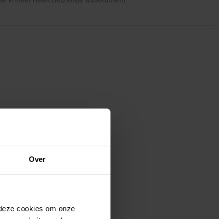
Kledij & schoeisel
Tuinvogels en andere
tuinbewoners
Over
 deze cookies om onze