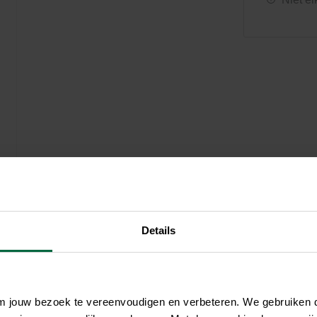
Zwembaden
Aquariums
Onderhoud
Filters & pompen
Nuttige accessoires
Filters & pompen
Ontspanning
Details
om jouw bezoek te vereenvoudigen en verbeteren. We gebruiken