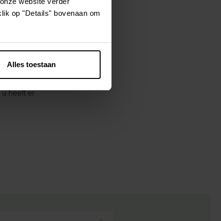
 onze website verder
klik op "Details" bovenaan om
ele zomer van
et planten in
de potgrond.
Alles toestaan
t planten de
 bloembollen
u heeft er