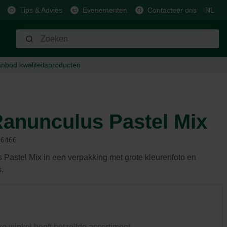
Tips & Advies
Evenementen
Contacteer ons
NL
anbod
kwaliteitsproducten
Bewatering
Paard
Brandstof
Barbecue
Schaap, geit, hert & varken
Slangen & sproeiers
Voeding & beloning
Houtpellets
Houtskoolbarbecues
Voeding & beloning
Koppelingen & aansluitingen
Verzorging & hygiëne
Gasbarbecues
Verzorging & hygiëne
anunculus Pastel Mix
Pompen
Stalmateriaal
Elektrische barbecues
Stalmateriaal
Slimme systemen
Nuttige accessoires
Plancha
Nuttige accessoires
6466
Regentonnen
Afrastering
Brandstof
Afrastering
Gieters
Uitrusting
Smaakmakers
Pastel Mix in een verpakking met grote kleurenfoto en
Accessoires
s.
Onderhoud
Andere
Ongediertebestrijding
ke winkel heeft hetzelfde assortiment