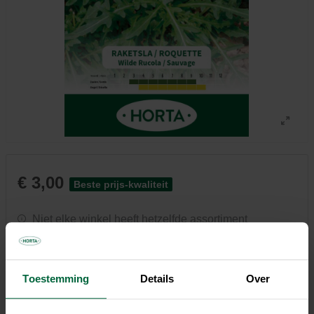
€ 3,00
Beste prijs-kwaliteit
Niet elke winkel heeft hetzelfde assortiment
Toestemming
Details
Over
Beschrijving