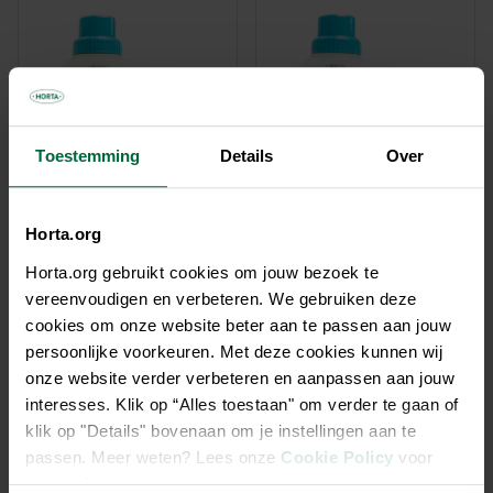
Toestemming
Details
Over
Horta.org
Horta.org gebruikt cookies om jouw bezoek te
Alles reiniger 1L
Enzymatische ontstopper 1L
vereenvoudigen en verbeteren. We gebruiken deze
cookies om onze website beter aan te passen aan jouw
€ 7,55
€ 9,75
persoonlijke voorkeuren. Met deze cookies kunnen wij
onze website verder verbeteren en aanpassen aan jouw
interesses. Klik op “Alles toestaan" om verder te gaan of
klik op "Details" bovenaan om je instellingen aan te
passen. Meer weten? Lees onze
Cookie Policy
voor
meer informatie.