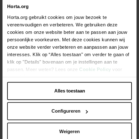
Horta.org
Beschrijving
Horta.org gebruikt cookies om jouw bezoek te
vereenvoudigen en verbeteren. We gebruiken deze
Lange zwarte wortel met vlezig wit vruchtvlees. Vanaf maart
cookies om onze website beter aan te passen aan jouw
tot half mei, in de vollegrond, in rijen op 25 cm afstand van
persoonlijke voorkeuren. Met deze cookies kunnen wij
elkaar, in een diep bewerkte, losse grond zaaien. Zaaidiepte:
onze website verder verbeteren en aanpassen aan jouw
2 cm. Uitdunnen na de opkomst tot op 8 cm in de rij. De groei
interesses. Klik op “Alles toestaan" om verder te gaan of
komt eerder traag op gang. Oogsten tussen oktober en april.
klik op "Details" bovenaan om je instellingen aan te
De wortels zijn winterhard en kunnen de gehele winter,
passen. Meer weten? Lees onze
Cookie Policy
voor
zolang de grond niet bevroren is, worden geoogst.
meer informatie.
Alles toestaan
Productspecificaties
Configureren
Weigeren