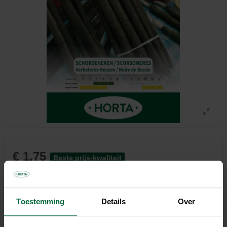
€ 1,75
Beste prijs-kwaliteit
Niet elke winkel heeft hetzelfde assortiment
Toestemming
Details
Over