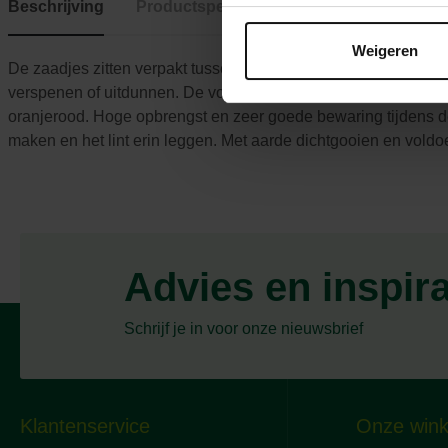
Beschrijving
Productspecificaties
Weigeren
De zaadjes zitten verpakt tussen twee verteerbare laagjes cels
verspenen of uitdunnen. De vorm van de Flakkeese wortel is te
oranjerood. Hoge opbrengst en zeer goede bewaring tijdens de wi
maken en het lint erin leggen. Met aarde dichtgooien en voldoe
Advies en inspir
Schrijf je in voor onze nieuwsbrief
Klantenservice
Onze wink