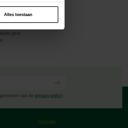
Alles toestaan
at U niet moet
r. De kleur is
ndiepe geul
r.
s genomen van de
privacy policy
.
Socials