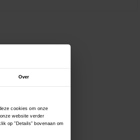
Kledij & schoeisel
Tuinvogels en andere
tuinbewoners
Over
 deze cookies om onze
 onze website verder
klik op "Details" bovenaan om