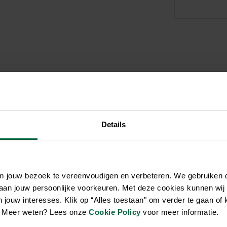
Zwembaden
Aquariums
Onderhoud
Filters & pompen
Nuttige accessoires
Filters & pompen
Ontspanning
Details
om jouw bezoek te vereenvoudigen en verbeteren. We gebruiken
 aan jouw persoonlijke voorkeuren. Met deze cookies kunnen wij
jouw interesses. Klik op “Alles toestaan" om verder te gaan of 
en. Meer weten? Lees onze
Cookie Policy
voor meer informatie.