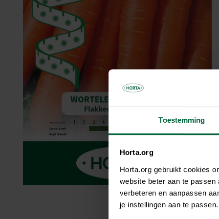
Parasols & schaduwdoeken
Kooien & volières
Tuinhuis
Andere tuinbewoners
Bloempotten & bloembakken
Spelen
Tuinkamer
Verwarming
Nuttige accessoires
Carport
Tuinverlichting
Pergola
Decoratie
Brievenbus
Speeltijd
Bouwmaterialen
Afboording
Kunstgras
Toestemming
Horta.org
Horta.org gebruikt cookies 
website beter aan te passen
verbeteren en aanpassen aan 
je instellingen aan te pass