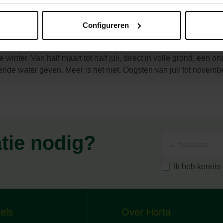
Configureren
tof, nauwkeurig op een ideale afstand van elkaar geplaatst, zod
 vergelijken met de Berlikumer, maar iets meer conisch en dikke
nter. Van half maart tot half juli, direct in volle grond, een o
nde water geven. Meer is het niet. Oogsten van juli tot novembe
atie nodig?
Ik heb kenni
els
Over Horta