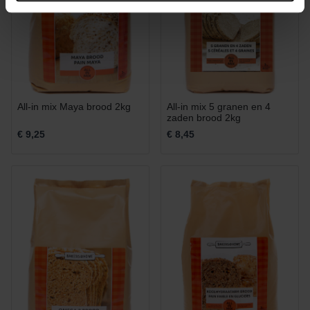
All-in mix Maya brood 2kg
All-in mix 5 granen en 4
zaden brood 2kg
€ 9,25
€ 8,45