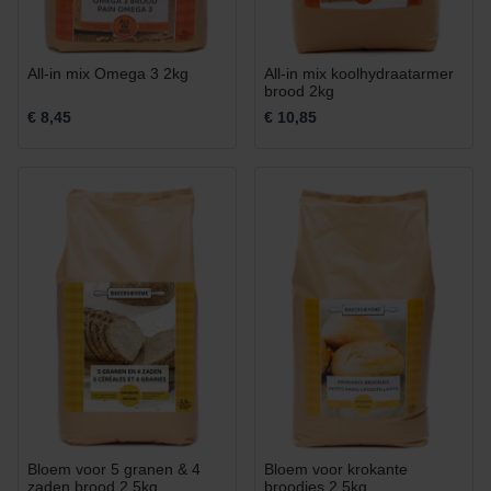
All-in mix Omega 3 2kg
All-in mix koolhydraatarmer
brood 2kg
€ 8,45
€ 10,85
Bloem voor 5 granen & 4
Bloem voor krokante
zaden brood 2,5kg
broodjes 2,5kg