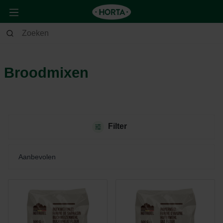
Huis & Deco
Keuken
Broodmixen
Broodmixen
Filter