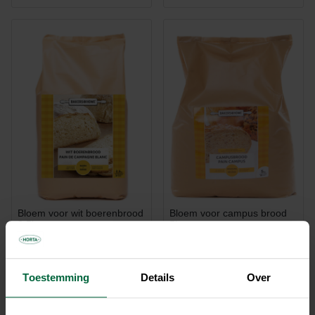
Bloem voor wit boerenbrood
Bloem voor campus brood
2,5kg
5kg
€ 6,40
€ 8,90
Vanaf
Vanaf
Meerdere varianten
Meerdere varianten
Toestemming
Details
Over