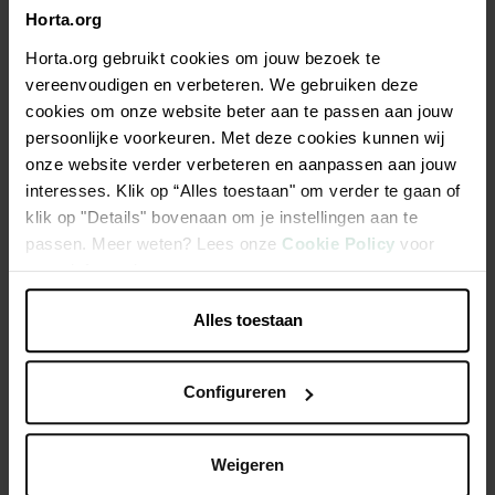
Horta.org
Horta.org gebruikt cookies om jouw bezoek te
vereenvoudigen en verbeteren. We gebruiken deze
cookies om onze website beter aan te passen aan jouw
persoonlijke voorkeuren. Met deze cookies kunnen wij
onze website verder verbeteren en aanpassen aan jouw
interesses. Klik op “Alles toestaan" om verder te gaan of
klik op "Details" bovenaan om je instellingen aan te
passen. Meer weten? Lees onze
Cookie Policy
voor
Broodmix vezelrijk 450g
All-in mix luxe brood 2kg
meer informatie.
€ 6,05
€ 9,60
Alles toestaan
Configureren
Weigeren