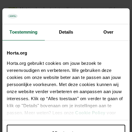
TIP!
Het is absoluut niet veilig om te zwemmen tijdens
onweer en al zeker niet wanneer het bliksemt. Water
geleidt elektriciteit goed. Als bliksem water raakt,
bereikt die elektriciteit alles (en iedereen) in het water.
Toestemming
Details
Over
Na een hevig onweer moet je dus zo snel mogelijk het
chloorgehalte meten
(idealiter tussen 1 en 2 ppm) en
Horta.org
misschien een chloorschok toedienen.
Horta.org gebruikt cookies om jouw bezoek te
Het optimale chloorgehalte
vereenvoudigen en verbeteren. We gebruiken deze
cookies om onze website beter aan te passen aan jouw
persoonlijke voorkeuren. Met deze cookies kunnen wij
onze website verder verbeteren en aanpassen aan jouw
interesses. Klik op “Alles toestaan" om verder te gaan of
klik op "Details" bovenaan om je instellingen aan te
passen. Meer weten? Lees onze
Cookie Policy
voor
meer informatie.