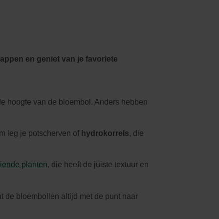
Kledij & schoeisel
Tuinvogels en andere
tuinbewoners
tappen en geniet van je favoriete
 de hoogte van de bloembol. Anders hebben
 leg je potscherven of
hydrokorrels
, die
iende planten
, die heeft de juiste textuur en
t de bloembollen altijd met de punt naar