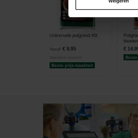
Weigeren
Universele potgrond 40l
Potgro
bloeien
€ 9,95
€ 14,9
Vanaf
Beste 
Meerdere varianten
Beste prijs-kwaliteit