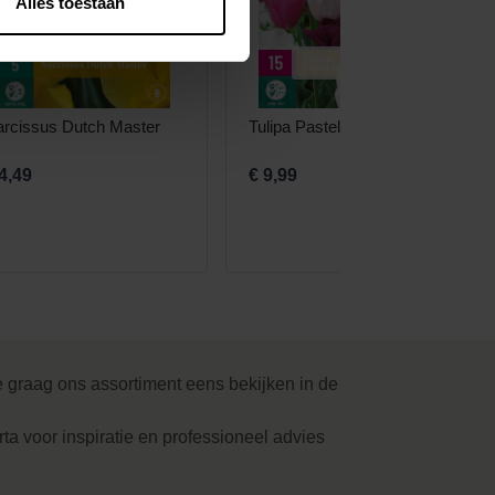
Alles toestaan
rcissus Dutch Master
Tulipa Pastel Mix
4,49
€ 9,99
e graag ons assortiment eens bekijken in de
rta voor inspiratie en professioneel advies