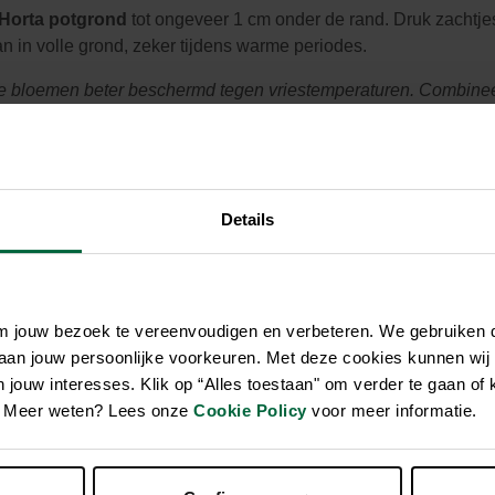
Horta potgrond
tot ongeveer 1 cm onder de rand. Druk zachtje
an in volle grond, zeker tijdens warme periodes.
 de bloemen beter beschermd tegen vriestemperaturen.
Combineer
Details
om jouw bezoek te vereenvoudigen en verbeteren. We gebruiken
 aan jouw persoonlijke voorkeuren. Met deze cookies kunnen wij
jouw interesses. Klik op “Alles toestaan" om verder te gaan of 
en. Meer weten? Lees onze
Cookie Policy
voor meer informatie.