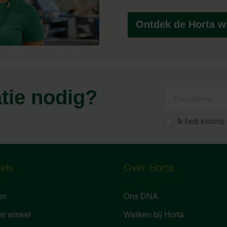
Ontdek de Horta wi
atie nodig?
Ik heb kenni
els
Over Horta
en
Ons DNA
de winkel
Werken bij Horta