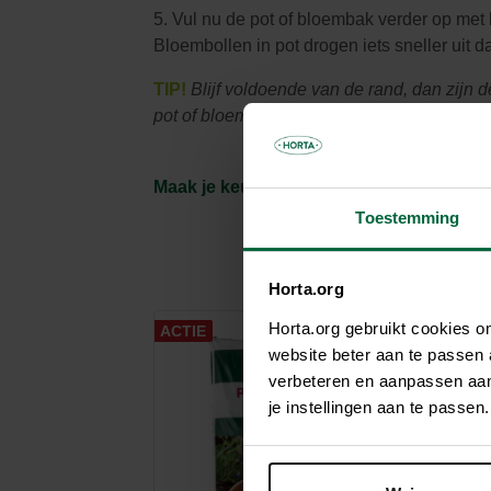
5. Vul nu de pot of bloembak verder op met
Bloembollen in pot drogen iets sneller uit d
TIP!
Blijf voldoende van de rand, dan zijn
pot of bloembak voor een kleurrijk effect.
Maak je keuze uit onze bloembollen
Toestemming
Horta.org
Horta.org gebruikt cookies 
ACTIE
website beter aan te passen
verbeteren en aanpassen aan 
je instellingen aan te pass