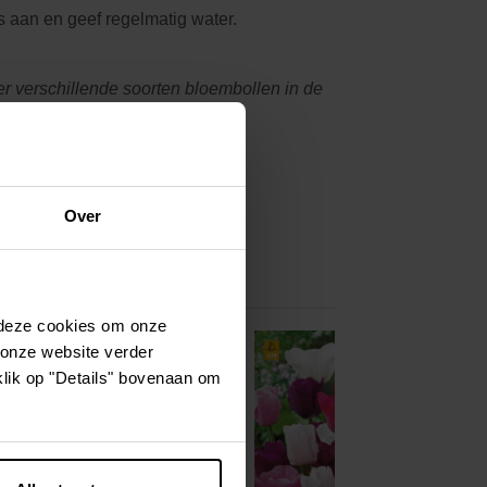
s aan en geef regelmatig water.
 verschillende soorten bloembollen in de
Over
 deze cookies om onze
 onze website verder
klik op "Details" bovenaan om