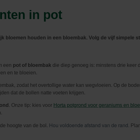
Zwembaden
Aquariums
Onderhoud
nten in pot
Filters & pompen
Nuttige accessoires
Filters & pompen
Ontspanning
lijk bloemen houden in een bloembak. Volg de vijf simpele
s
em een
pot of bloembak
die diep genoeg is: minstens drie keer
ien en te bloeien.
oembak, zodat het overtollige water kan wegvloeien. Op de
bodem
den dat de bollen natte voeten krijgen.
rond
. Onze tip: kies voor
Horta potgrond voor geraniums en bloe
.
Hou voldoende afstand van de rand.
 de hoogte van de bol.
Plan