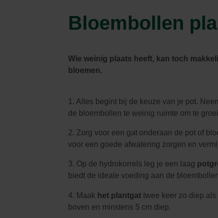
Parasols & schaduwdoeken
Kooien & volières
Tuinhuis
Andere tuinbewoners
Bloembollen pla
Bloempotten & bloembakken
Spelen
Tuinkamer
Verwarming
Nuttige accessoires
Carport
Tuinverlichting
Pergola
Decoratie
Brievenbus
Wie weinig plaats heeft, kan toch makke
Speeltijd
Bouwmaterialen
bloemen.
Afboording
Kunstgras
1. Alles begint bij de keuze van je pot. Ne
de bloembollen te weinig ruimte om te groe
2. Zorg voor een gat onderaan de pot of bl
voor een goede afwatering zorgen en vermij
3. Op de hydrokorrels leg je een laag
potg
biedt de ideale voeding aan de bloembollen
4. Maak
het plantgat
twee keer zo diep als
boven en minstens 5 cm diep.