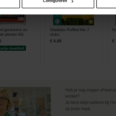
Configureren
nd geraniums en
Gladiolus Ruffled Mix 7
Na
de planten 60L
stuks
5
€ 4,49
€ 
prijs-kwaliteit
Heb je nog vragen of kom j
winkel?
Je bent altijd welkom bij Ho
op jouw maat.