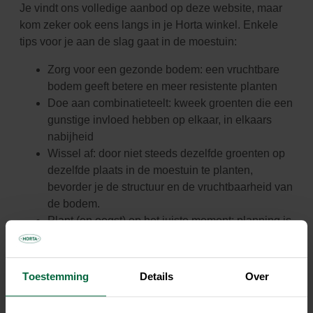
Je vindt ons volledige aanbod op deze website, maar
kom zeker ook eens langs in je Horta winkel. Enkele
tips voor je aan de slag gaat in de moestuin:
Zorg voor een gezonde bodem: een vruchtbare
bodem geeft betere en meer resistente planten
Doe aan combinatieteelt: kweek groenten die een
gunstige invloed hebben op elkaar, in elkaars
nabijheid
Wissel af: door niet steeds dezelfde groenten op
dezelfde plaats in de moestuin te planten,
bevorder je de structuur en de vruchtbaarheid van
de bodem.
Plant (en oogst) op het juiste moment: planning is
alles, raadpleeg onze Horta Moestuinkalender
voor een handig overzicht.
Toestemming
Details
Over
Bekijk ons volledige aanbod planten