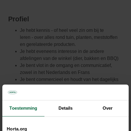
Profiel
Je hebt kennis - of heel veel zin om bij te
leren - over alles rond tuin, planten, meststoffen
en gerelateerde producten.
Je hebt eveneens interesse in de andere
afdelingen van de winkel (dier, bakken en BBQ)
Je bent vlot in de omgang en communicatief,
zowel in het Nederlands en Frans
Je bent commercieel en houdt van het dagelijks
contact met klanten
Je neemt de verantwoordelijkheid voor je eigen
werk en begeleidt anderen in hun werk.
Je denkt pro-actief na hoe de week er zal uitzien
Toestemming
Details
Over
en wat je zal aanpakken.
Je neemt initiatief en doet voorstellen ter
verbetering.
Horta.org