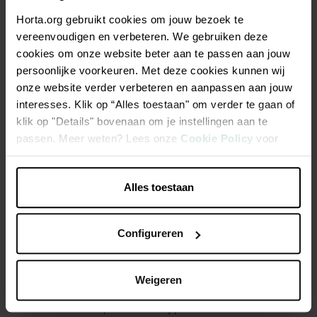
Horta.org gebruikt cookies om jouw bezoek te
vereenvoudigen en verbeteren. We gebruiken deze
cookies om onze website beter aan te passen aan jouw
Jobgerelateerde competenties
persoonlijke voorkeuren. Met deze cookies kunnen wij
De bestelling voor leveringen van planten
onze website verder verbeteren en aanpassen aan jouw
opnemen en behandelen (bloemstukken,
interesses. Klik op “Alles toestaan" om verder te gaan of
struiken, ...)
klik op "Details" bovenaan om je instellingen aan te
De klant verwelkomen
passen. Meer weten? Lees onze
Cookie Policy
voor
De klant over planten of tuinproducten en -
meer informatie.
accessoires informeren en adviseren
Alles toestaan
Betalingen ontvangen
De staat van de planten en de voorwaarden voor
bewaring controleren (temperatuur, vochtmeting)
Configureren
Onderhoud uitvoeren (knippen, besproeien,
behandelen, ...)
Het verkooppunt en de opslagplaats van planten
Weigeren
onderhouden en schoonmaken
Ziektes en parasieten bij planten identificeren en