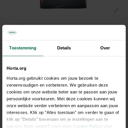
Maat
1750 gr + 750 gr
2,5kg
12,5kg
Toestemming
Details
Over
12,5kg + 2,5kg
Horta.org
€ 70,75
Horta.org gebruikt cookies om jouw bezoek te
vereenvoudigen en verbeteren. We gebruiken deze
Niet elke winkel heeft hetzelfde assortiment
cookies om onze website beter aan te passen aan jouw
persoonlijke voorkeuren. Met deze cookies kunnen wij
onze website verder verbeteren en aanpassen aan jouw
interesses. Klik op “Alles toestaan" om verder te gaan of
klik op "Details" bovenaan om je instellingen aan te
passen. Meer weten? Lees onze
Cookie Policy
voor