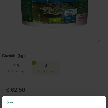
Gewicht (kg)
0.9
4
€ 23,28/kg
€ 15,63/kg
€ 62,50
Niet elke winkel heeft hetzelfde assortiment