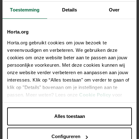
Toestemming
Details
Over
Horta.org
Beschrijving
Horta.org gebruikt cookies om jouw bezoek te
Nieuwe, krachtige heldermaker voor vijvers. Zorgt voor
vereenvoudigen en verbeteren. We gebruiken deze
kristalhelder water binnen de week! Aqua Clear zorgt voor de
cookies om onze website beter aan te passen aan jouw
binding en omzetting van fosfaten. Daarnaast wordt het water
persoonlijke voorkeuren. Met deze cookies kunnen wij
uitgevlokt en het vuil slaat neer op de bodem. Tot slot wordt
onze website verder verbeteren en aanpassen aan jouw
het water gebufferd tegen pH-schommelingen. Dankzij deze
interesses. Klik op “Alles toestaan" om verder te gaan of
3 eigenschappen zorgt Aqua Clear voor een kristalheldere
klik op "Details" bovenaan om je instellingen aan te
vijver binnen de week.
passen. Meer weten? Lees onze
Cookie Policy
voor
meer informatie.
Kristalhelder water op 1 week tijd
Alles toestaan
Onschadelijk voor vissen en waterplanten
Behandelt tot 36000 l vijverwater
Configureren