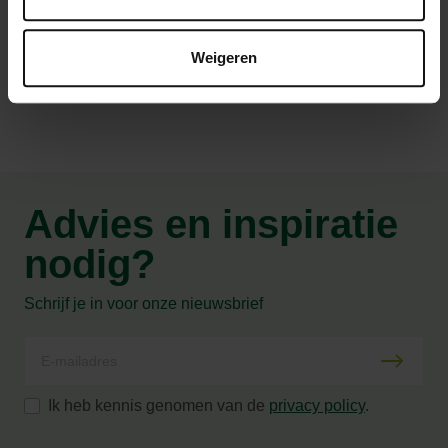
Productspecificaties
Weigeren
Advies en inspiratie
nodig?
Schrijf je in voor onze nieuwsbrief
Ik heb kennis genomen van de
privacy policy
.