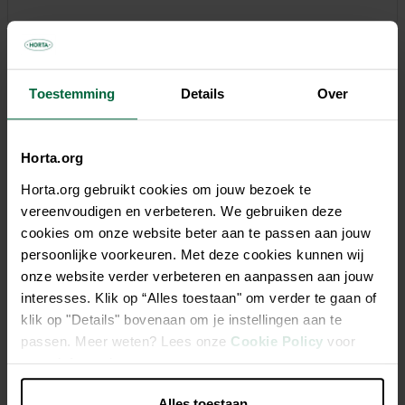
Toestemming
Details
Over
Beschrijving
Zuurstoftekort door overmatige visbezetting, te weinig
Horta.org
vijverplanten, zeer warm weer of teveel afvalstoffen (visvoer,
ingewaaide bladeren, afgestorven planten) vermindert het
Horta.org gebruikt cookies om jouw bezoek te
zelfreinigend vermogen van de vijver waardoor het water
vereenvoudigen en verbeteren. We gebruiken deze
troebel kan worden en schadelijke stoffen (ammoniak, nitriet)
cookies om onze website beter aan te passen aan jouw
zich kunnen opstapelen. Het biologisch leven in de vijver
persoonlijke voorkeuren. Met deze cookies kunnen wij
wordt verstoord waardoor de afvalstoffen zich nog meer
onze website verder verbeteren en aanpassen aan jouw
opstapelen. Dit kan levensbedreigend worden voor de
interesses. Klik op “Alles toestaan" om verder te gaan of
vissen in de vijver. Aqua Power verhoogt het zuurstofgehalte
klik op "Details" bovenaan om je instellingen aan te
van de vijver waardoor bacteriën versneld de opgestapelde
passen. Meer weten? Lees onze
Cookie Policy
voor
afvalstoffen kunnen afbreken en het biologisch evenwicht
meer informatie.
hersteld wordt. Aqua Power laat geen schadelijke reststoffen
na.
Alles toestaan