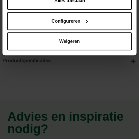
Alles toestaan
Super absorberend en vormt stevige klonters
Stofarm en zuinig in gebruik
Configureren
Zacht voor de pootjes dankzij de fijne korrels
Frisse babypoedergeur
Weigeren
Productspecificaties
Advies en inspiratie
nodig?