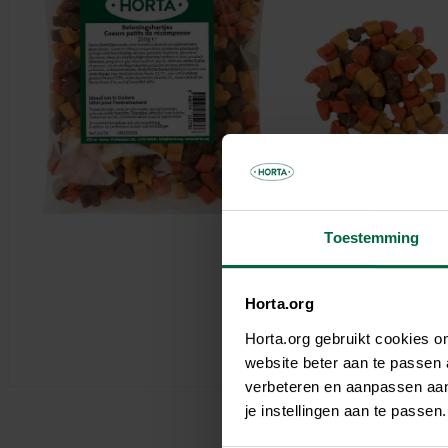
Parasols & schaduwdoeken
Kooien & volières
Tuinhuis
Andere tuinbewoners
Bloempotten & bloembakken
Spelen
Tuinkamer
Verwarming
Nuttige accessoires
Carport
Tuinverlichting
Pergola
Decoratie
Brievenbus
Speeltijd
Bouwmaterialen
Afboording
Kunstgras
Toestemming
Horta.org
Horta.org gebruikt cookies 
website beter aan te passen
verbeteren en aanpassen aan 
je instellingen aan te pass