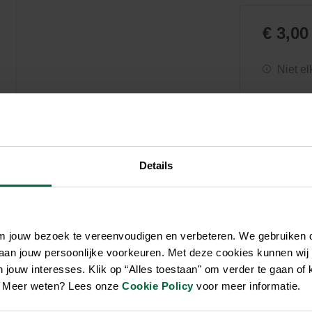
Zwembaden
Aquariums
Onderhoud
Filters & pompen
Nuttige accessoires
Filters & pompen
€ 3,00
Ontspanning
Niet el
Details
om jouw bezoek te vereenvoudigen en verbeteren. We gebruiken
 aan jouw persoonlijke voorkeuren. Met deze cookies kunnen wij
jouw interesses. Klik op “Alles toestaan" om verder te gaan of 
en. Meer weten? Lees onze
Cookie Policy
voor meer informatie.