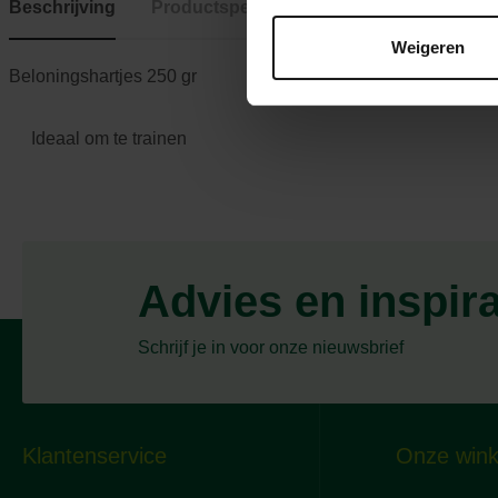
Beschrijving
Productspecificaties
Weigeren
Beloningshartjes 250 gr
Ideaal om te trainen
Advies en inspir
Schrijf je in voor onze nieuwsbrief
Klantenservice
Onze wink