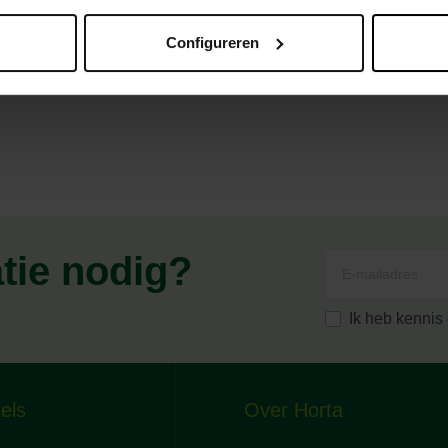
Configureren
atie nodig?
Ik heb kenni
els
Over Horta