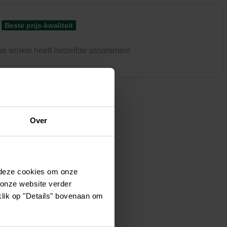
Kledij & schoeisel
Tuinvogels en andere
Beste prijs-kwaliteit
tuinbewoners
ke winkel heeft hetzelfde assortiment
Over
 deze cookies om onze
 onze website verder
klik op "Details" bovenaan om