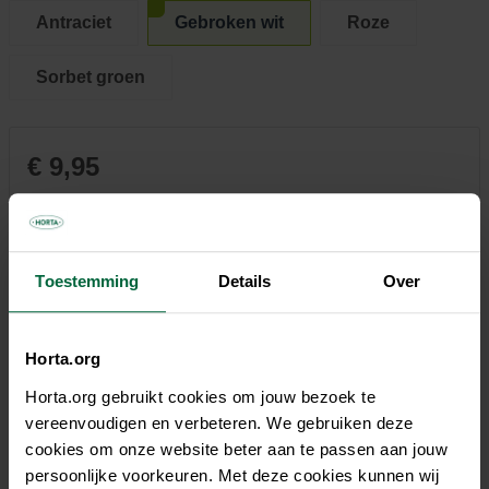
Antraciet
Gebroken wit
Roze
Sorbet groen
€ 9,95
Niet elke winkel heeft hetzelfde assortiment
Toestemming
Details
Over
Horta.org
Beschrijving
Horta.org gebruikt cookies om jouw bezoek te
Of je nu voor één plant gaat of er thuis een groene oase van
vereenvoudigen en verbeteren. We gebruiken deze
wilt maken: met onze Vibes Fold zit je sowieso goed. De
cookies om onze website beter aan te passen aan jouw
mooie pastelkleuren en het trendy ribpatroon maken deze
persoonlijke voorkeuren. Met deze cookies kunnen wij