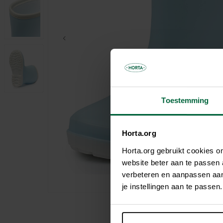
Parasols & schaduwdoeken
Kooien & volières
Tuinhuis
Andere tuinbewoners
Bloempotten & bloembakken
Spelen
Tuinkamer
Verwarming
Nuttige accessoires
Carport
Tuinverlichting
Pergola
Decoratie
Brievenbus
Speeltijd
Bouwmaterialen
Afboording
Kunstgras
Toestemming
Horta.org
Horta.org gebruikt cookies 
website beter aan te passen
verbeteren en aanpassen aan 
je instellingen aan te pass