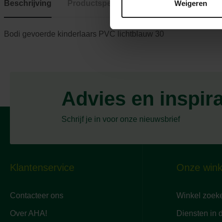
Weigeren
Beschrijving
Productspecificaties
Bodi gevoerde kinderlaars PVC lichtblauw 30
Advies en inspir
Schrijf je in voor onze nieuwsbrief
Klantenservice
Onze wink
Contacteer ons
Winkel zoek
Over AHA!
Diensten in 