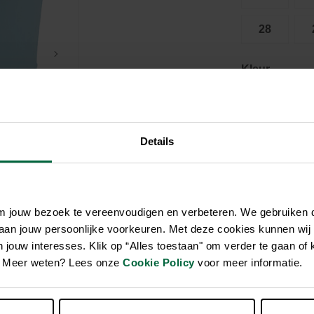
Zwembaden
Aquariums
Onderhoud
Filters & pompen
Nuttige accessoires
Filters & pompen
28
Ontspanning
Kleur
Blauw
Details
€ 19,9
Niet el
om jouw bezoek te vereenvoudigen en verbeteren. We gebruiken
 aan jouw persoonlijke voorkeuren. Met deze cookies kunnen wij
jouw interesses. Klik op “Alles toestaan" om verder te gaan of 
en. Meer weten? Lees onze
Cookie Policy
voor meer informatie.