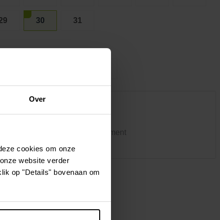
Kledij & schoeisel
Tuinvogels en andere
29
30
31
tuinbewoners
Lichtblauw
Taupe
Over
5
ke winkel heeft hetzelfde assortiment
 deze cookies om onze
 onze website verder
klik op "Details" bovenaan om