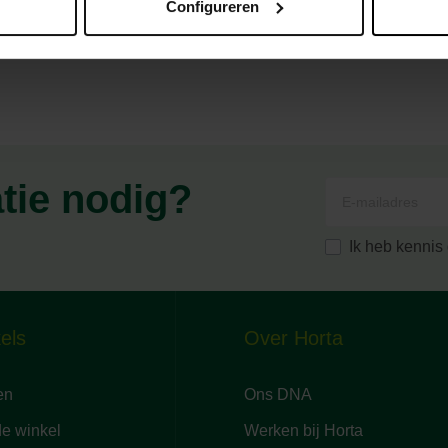
Configureren
atie nodig?
Ik heb kenni
els
Over Horta
en
Ons DNA
de winkel
Werken bij Horta