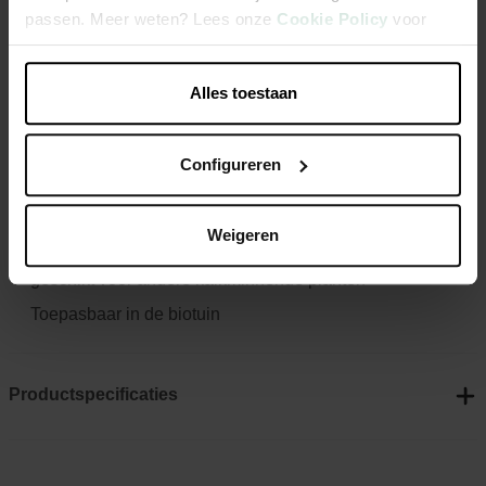
geschikt voor andere kalkminnende planten. Toepasbaar in
passen. Meer weten? Lees onze
Cookie Policy
voor
de biotuin.
meer informatie.
Alles toestaan
Meststof samengesteld uit zowel snelwerkende als
langwerkende organische grondstoffen voor een
compacte, volgehouden groei
Configureren
Voor compacte groei en gezond, donkergroen blad
Voor het voeden van buxus in volle grond of in pot
Weigeren
Dankzij de toegevoegde kalk is deze meststof ook
geschikt voor andere kalkminnende planten
Toepasbaar in de biotuin
Productspecificaties