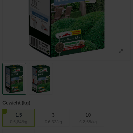
Gewicht (kg)
1.5
3
10
€ 6,84/kg
€ 6,32/kg
€ 2,68/kg