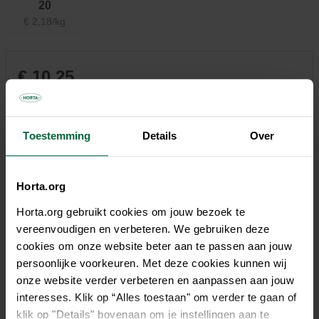
20
€ 2,18/kg
€ 10,25
Niet elke winkel heeft hetzelfde assortiment
Toestemming
Details
Over
Horta.org
Beschrijving
Horta.org gebruikt cookies om jouw bezoek te
vereenvoudigen en verbeteren. We gebruiken deze
Meststof samengesteld uit zowel snelwerkende als
cookies om onze website beter aan te passen aan jouw
langwerkende organische grondstoffen voor een compacte,
persoonlijke voorkeuren. Met deze cookies kunnen wij
volgehouden groei. Verrijkt met magnesium voor frisgroene,
onze website verder verbeteren en aanpassen aan jouw
gezonde blaadjes. Voor het voeden van buxus in volle grond
interesses. Klik op “Alles toestaan" om verder te gaan of
of in pot. Dankzij de toegevoegde kalk is deze meststof ook
klik op "Details" bovenaan om je instellingen aan te