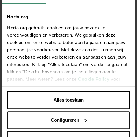
Horta.org
€ 11,45
Horta.org gebruikt cookies om jouw bezoek te
vereenvoudigen en verbeteren. We gebruiken deze
Niet elke winkel heeft hetzelfde assortiment
cookies om onze website beter aan te passen aan jouw
persoonlijke voorkeuren. Met deze cookies kunnen wij
onze website verder verbeteren en aanpassen aan jouw
interesses. Klik op “Alles toestaan" om verder te gaan of
klik op "Details" bovenaan om je instellingen aan te
Beschrijving
passen. Meer weten? Lees onze
Cookie Policy
voor
meer informatie.
De Cera wordt in Portugal vervaardigd uit de fijnste klei en is
prachtig afgewerkt met het meest perfecte glazuur.
Alles toestaan
Configureren
Productspecificaties