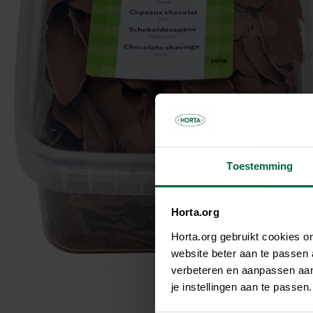
Parasols & schaduwdoeken
Kooien & volières
Tuinhuis
Andere tuinbewoners
Bloempotten & bloembakken
Spelen
Tuinkamer
Verwarming
Nuttige accessoires
Carport
Tuinverlichting
Pergola
Decoratie
Brievenbus
Speeltijd
Bouwmaterialen
Afboording
Kunstgras
Toestemming
Horta.org
Horta.org gebruikt cookies 
website beter aan te passen
verbeteren en aanpassen aan 
je instellingen aan te pass