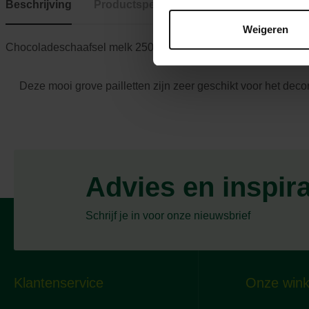
Beschrijving
Productspecificaties
Weigeren
Chocoladeschaafsel melk 250gr
Deze mooi grove pailletten zijn zeer geschikt voor het deco
Advies en inspir
Schrijf je in voor onze nieuwsbrief
Klantenservice
Onze wink