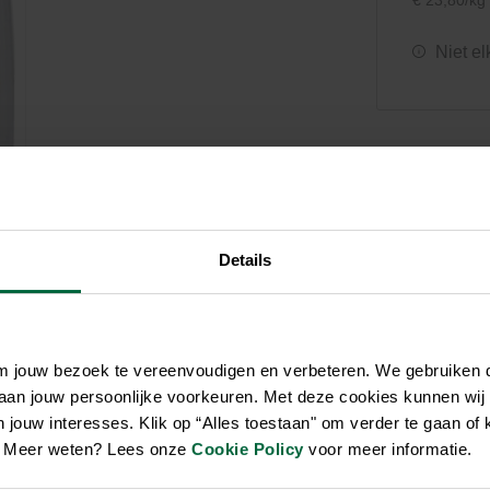
€ 23,80/kg
Zwembaden
Aquariums
Onderhoud
Filters & pompen
Nuttige accessoires
Filters & pompen
Niet el
Ontspanning
Details
om jouw bezoek te vereenvoudigen en verbeteren. We gebruiken
 aan jouw persoonlijke voorkeuren. Met deze cookies kunnen wij
jouw interesses. Klik op “Alles toestaan" om verder te gaan of 
en. Meer weten? Lees onze
Cookie Policy
voor meer informatie.