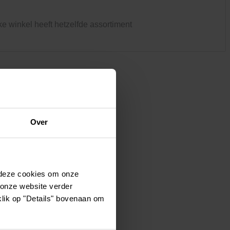
Kledij & schoeisel
Tuinvogels en andere
ke winkel heeft hetzelfde assortiment
tuinbewoners
Over
 deze cookies om onze
 onze website verder
klik op "Details" bovenaan om