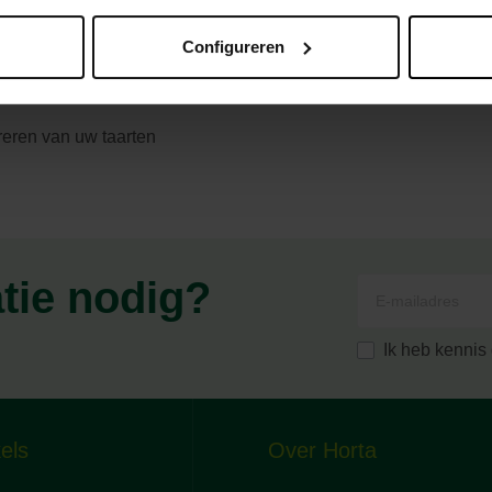
Configureren
reren van uw taarten
atie nodig?
Ik heb kenni
els
Over Horta