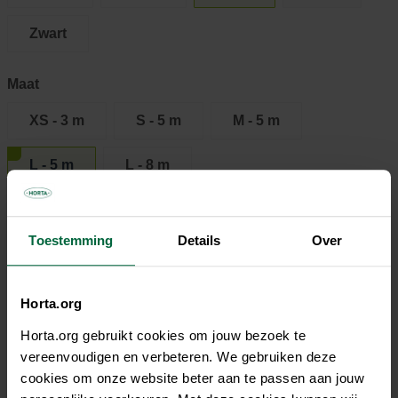
Zwart
Maat
XS - 3 m
S - 5 m
M - 5 m
L - 5 m
L - 8 m
€ 22,45
Toestemming
Details
Over
Niet elke winkel heeft hetzelfde assortiment
Horta.org
Horta.org gebruikt cookies om jouw bezoek te
vereenvoudigen en verbeteren. We gebruiken deze
cookies om onze website beter aan te passen aan jouw