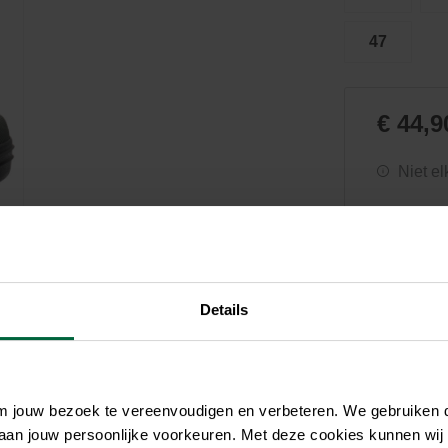
Zwembaden
Aquariums
Onderhoud
Filters & pompen
Nuttige accessoires
Filters & pompen
47
Ontspanning
€ 44,9
Niet el
Details
om jouw bezoek te vereenvoudigen en verbeteren. We gebruiken
 aan jouw persoonlijke voorkeuren. Met deze cookies kunnen wij