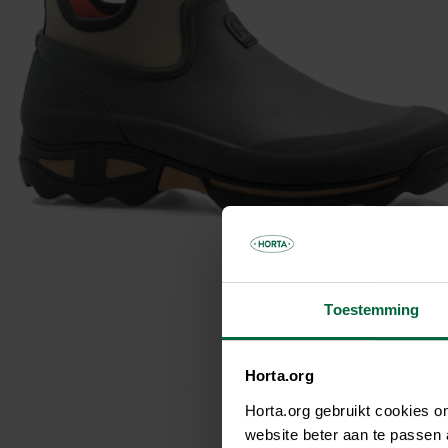
Parasols & schaduwdoeken
Kooien & volières
Tuinhuis
Andere tuinbewoners
Bloempotten & bloembakken
Spelen
Tuinkamer
Verwarming
Nuttige accessoires
Carport
Tuinverlichting
Pergola
Decoratie
Brievenbus
Speeltijd
Bouwmaterialen
Afboording
Kunstgras
Toestemming
Horta.org
Horta.org gebruikt cookies 
website beter aan te passen