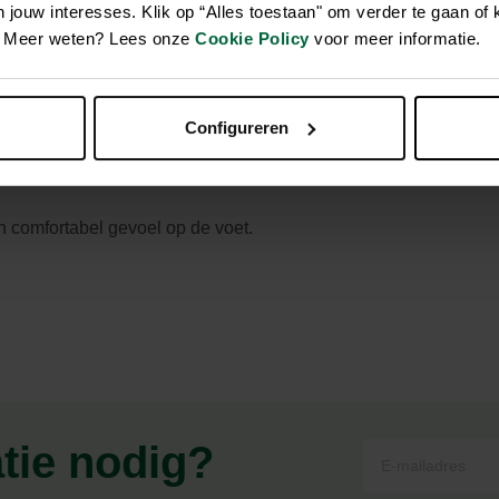
jouw interesses. Klik op “Alles toestaan" om verder te gaan of 
en. Meer weten? Lees onze
Cookie Policy
voor meer informatie.
reen. Binnenzool: opgevuld met schuim en uitneembaar COM
gende en antislipzool. Uitneembare en thermogevormde binn
Configureren
 geschikte isolatie. Rubberen versterkingen voor en achter.
 comfortabel gevoel op de voet.
atie nodig?