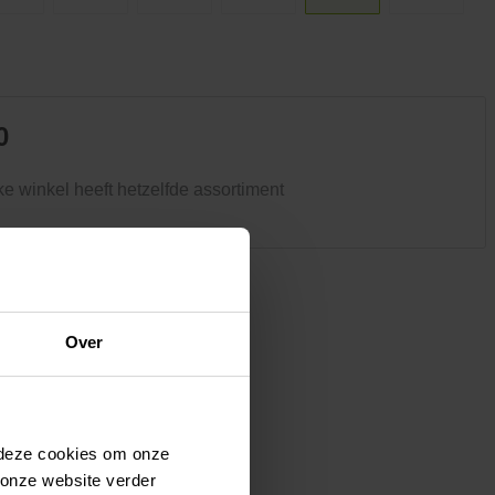
Kledij & schoeisel
Tuinvogels en andere
tuinbewoners
0
ke winkel heeft hetzelfde assortiment
Over
 deze cookies om onze
 onze website verder