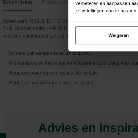
Beschrijving
Productspecificaties
verbeteren en aanpassen aan 
je instellingen aan te pass
Bovenwerk: R'GUM EFFICIENT-rubber. Voering: ISOLA neop
Zool: Schoon rubber. PRODUCTVOORDELEN: Schone zelfreini
Weigeren
voor een comfortabel gevoel op de voet. Neopreen voering voor
Schone zelfreinigende en antislipzool.
Uitneembare en thermogevormde binnenzool zorgt voor een
Neopreen voering voor geschikte isolatie.
Rubberen versterkingen voor en achter.
Advies en inspir