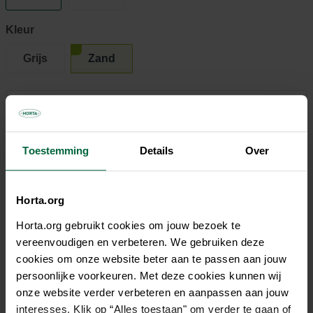
Kleur
Grijs
Zand
€ 129,00
Niet elke winkel heeft hetzelfde assortiment
Toestemming
Details
Over
Horta.org
Horta.org gebruikt cookies om jouw bezoek te
Beschrijving
vereenvoudigen en verbeteren. We gebruiken deze
cookies om onze website beter aan te passen aan jouw
persoonlijke voorkeuren. Met deze cookies kunnen wij
Het Nesling Coolfit® schaduwdoek rechthoek 3,0 x 4,0 x 3,0
onze website verder verbeteren en aanpassen aan jouw
x 4,0m in de kleur Zand is zeer veelzijdig en is een perfecte
interesses. Klik op “Alles toestaan" om verder te gaan of
aanvulling op uw tuin of terras. De open structuur van het