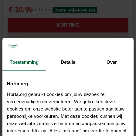
€ 10,95
€ 12,95
Beste prijs-kwaliteit
KORTING
Word AHA! Horta en geniet van deze
knalpromo!
Toestemming
Details
Over
Niet elke winkel heeft hetzelfde assortiment
Horta.org
Horta.org gebruikt cookies om jouw bezoek te
vereenvoudigen en verbeteren. We gebruiken deze
Beschrijving
cookies om onze website beter aan te passen aan jouw
persoonlijke voorkeuren. Met deze cookies kunnen wij
Horta decoratieve sierschors is een kwaliteitsschors van
onze website verder verbeteren en aanpassen aan jouw
mediterrane oorsprong, afkomstig van de Pinus Maritima.
interesses. Klik op “Alles toestaan" om verder te gaan of
Deze harde schors werd gesorteerd, gekalibreerd en