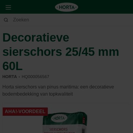
Tuin
Siertuin
Afdekmateriaal
Decoratieve
sierschors 25/45 mm
60L
HORTA
HQ000056567
Horta sierschors van pinus maritima: een decoratieve
bodembedekking van topkwaliteit
AHA!-VOORDEEL