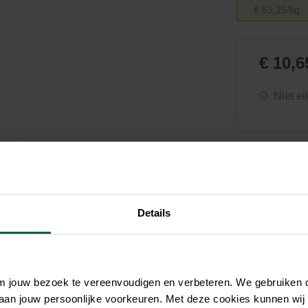
Zwembaden
Aquariums
Onderhoud
€ 53,25/kg
Filters & pompen
Nuttige accessoires
Filters & pompen
Ontspanning
€ 10,6
Niet el
Details
om jouw bezoek te vereenvoudigen en verbeteren. We gebruiken
 aan jouw persoonlijke voorkeuren. Met deze cookies kunnen wij