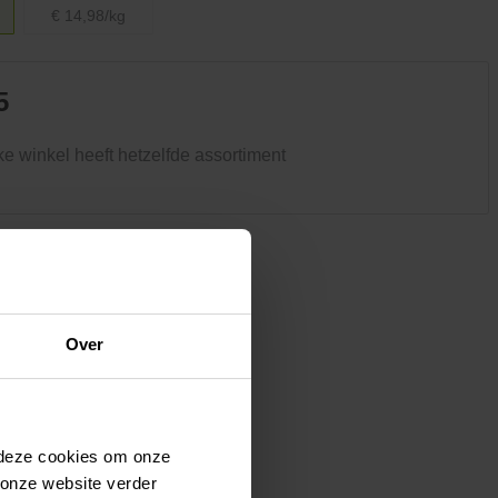
Kledij & schoeisel
€ 14,98/kg
Tuinvogels en andere
tuinbewoners
5
ke winkel heeft hetzelfde assortiment
Over
 deze cookies om onze
 onze website verder