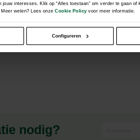
jouw interesses. Klik op “Alles toestaan" om verder te gaan of 
en. Meer weten? Lees onze
Cookie Policy
voor meer informatie.
rsprong ter bestrijding van rode luizen, kattenvlooien en krui
r gebruik in kippenhokken, volières en andere stallen tegen ro
Configureren
mgeving van huisdieren (kattenbak, mand, kooi etc.). Langdurige 
atie nodig?