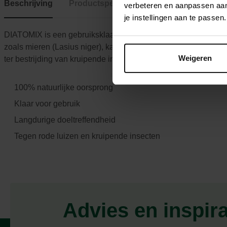
Beschrijving
Productspecificaties
verbeteren en aanpassen aan 
je instellingen aan te pass
DIATOMIX is een gebruiksklaar biocide van 100% natuurlijke oo
zoals mieren (Lasius niger), kakkerlakken en pissebedden. Voo
Weigeren
ter bestrijding van kruipende insecten binnenshuis, ook in de o
100% natuurlijke oorsprong
Klaar voor gebruik
Langdurige doeltreffendheid
Tegen rode luizen en kruipende insecten
Advies en inspir