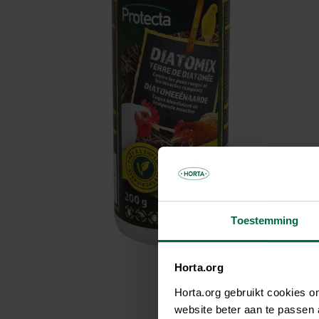
Parasols & schaduwdoeken
Kooien & volières
Tuinhuis
Andere tuinbewoners
Bloempotten & bloembakken
Spelen
Tuinkamer
Verwarming
Nuttige accessoires
Carport
Tuinverlichting
Pergola
Decoratie
Brievenbus
Speeltijd
Bouwmaterialen
Afboording
Kunstgras
Toestemming
Horta.org
Horta.org gebruikt cookies 
website beter aan te passen