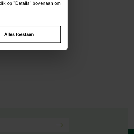
klik op "Details" bovenaan om
pende insecten
de luizen en
Alles toestaan
effectiviteit.