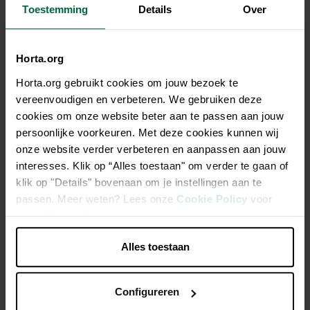
€ 1,99
Toestemming
Details
Over
Niet elke winkel heeft hetzelfde assortiment
Horta.org
Horta.org gebruikt cookies om jouw bezoek te
vereenvoudigen en verbeteren. We gebruiken deze
cookies om onze website beter aan te passen aan jouw
Beschrijving
persoonlijke voorkeuren. Met deze cookies kunnen wij
onze website verder verbeteren en aanpassen aan jouw
Diepvriesvlees hond & kat
interesses. Klik op “Alles toestaan" om verder te gaan of
klik op "Details" bovenaan om je instellingen aan te
Verse grondstoffen
passen. Meer weten? Lees onze
Cookie Policy
voor
meer informatie.
100% Belgisch
100% natuurlijk
Alles toestaan
Breed assortiment
Configureren