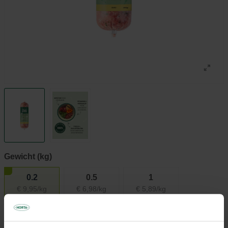
Gewicht (kg)
0.2
0.5
1
€ 9,95/kg
€ 6,98/kg
€ 5,89/kg