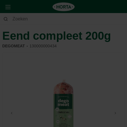
Dier
Hond
Voeding & beloning
Eend compleet 200g
DEGOMEAT
130000000434