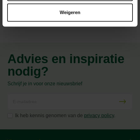
Productspecificaties
Weigeren
Advies en inspiratie
nodig?
Schrijf je in voor onze nieuwsbrief
Ik heb kennis genomen van de
privacy policy
.