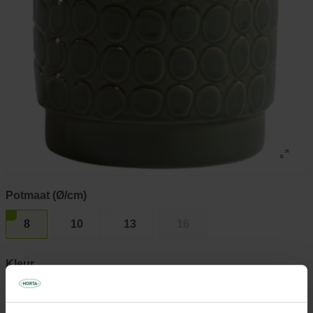
Potmaat (Ø/cm)
8
10
13
16
Kleur
Blauw
Groen
Terra