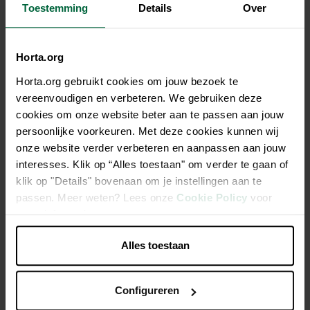
Toestemming
Details
Over
€ 3,35
Horta.org
Niet elke winkel heeft hetzelfde assortiment
Horta.org gebruikt cookies om jouw bezoek te
vereenvoudigen en verbeteren. We gebruiken deze
cookies om onze website beter aan te passen aan jouw
persoonlijke voorkeuren. Met deze cookies kunnen wij
onze website verder verbeteren en aanpassen aan jouw
Beschrijving
interesses. Klik op “Alles toestaan" om verder te gaan of
klik op "Details" bovenaan om je instellingen aan te
De Eno is een keramische pot uit eigen productie in
passen. Meer weten? Lees onze
Cookie Policy
voor
Nederland, gebakken op 1080 °C voor duurzaamheid. Met
meer informatie.
zijn gekleurde afwerking, subtiele reliëf en waterdichte
Alles toestaan
design past hij met zijn elegante en tijdloze uitstraling perfect
in elk interieur.
Configureren