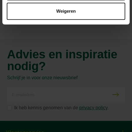
Productspecificaties
Weigeren
Advies en inspiratie
nodig?
Schrijf je in voor onze nieuwsbrief
Ik heb kennis genomen van de
privacy policy
.