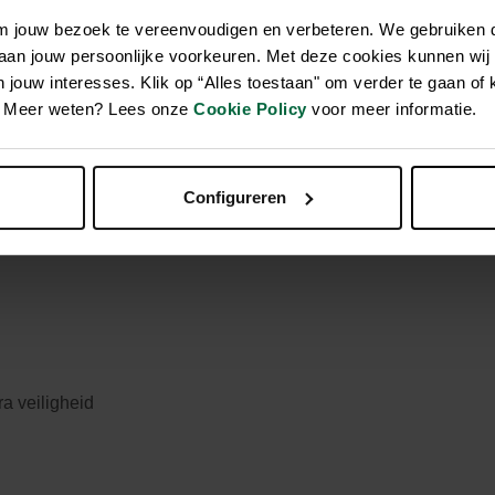
om jouw bezoek te vereenvoudigen en verbeteren. We gebruiken
 aan jouw persoonlijke voorkeuren. Met deze cookies kunnen wij
ot 16cm is ideaal om jouw hond of kat op de fiets overal mee n
jouw interesses. Klik op “Alles toestaan" om verder te gaan of 
me en vormvast EVA. Je kunt de fietsmand door middel van kli
en. Meer weten? Lees onze
Cookie Policy
voor meer informatie.
n, zodat de hond of kat eenvoudig in de mand geplaatst kan wo
it. De mand is voorzien van een geïntegreerde korthouder zodat jo
 de mand ben je bovendien goed zichtbaar en de gevoerde pluche
Configureren
oor de veiligheid van jouw dier altijd gesloten en jouw dier alti
a veiligheid