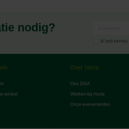
atie nodig?
Ik heb kenni
els
Over Horta
en
Ons DNA
de winkel
Werken bij Horta
Onze evenementen