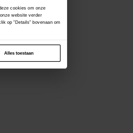
 deze cookies om onze
 onze website verder
aar toe te
klik op "Details" bovenaan om
ttenband
rden. Het gaas
uw dier veilig
 bodem is
Alles toestaan
jd aangelijnd