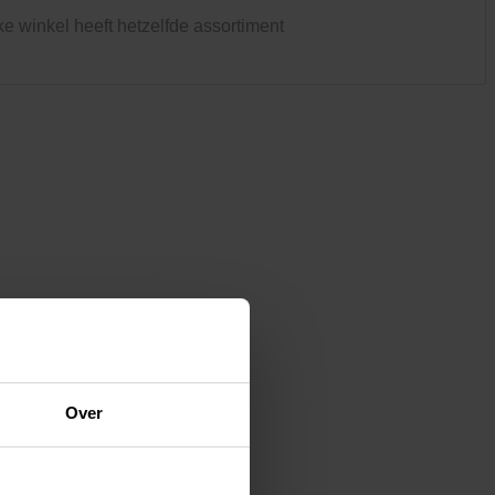
Kledij & schoeisel
ke winkel heeft hetzelfde assortiment
Tuinvogels en andere
tuinbewoners
Over