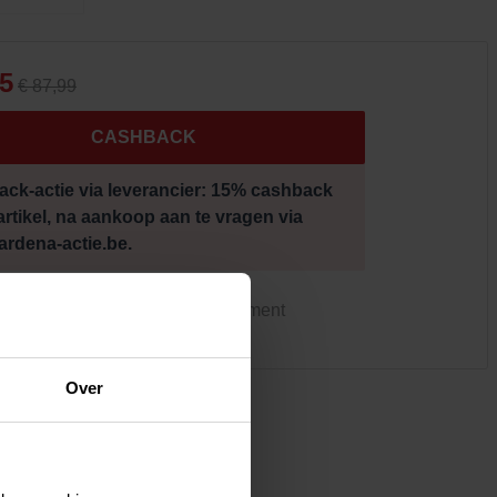
Kledij & schoeisel
Tuinvogels en andere
tuinbewoners
45
€ 87,99
CASHBACK
ck-actie via leverancier: 15% cashback
 artikel, na aankoop aan te vragen via
rdena-actie.be.
ke winkel heeft hetzelfde assortiment
Over