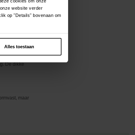
 deze cookies om onze
 onze website verder
klik op "Details" bovenaan om
. Dankzij de
trouwbare
ijdt goed.
mvast, maar
Alles toestaan
ortabel en
ig. De dikke
vormvast, maar