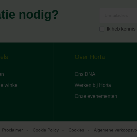
atie nodig?
Ik heb kenni
els
Over Horta
en
Ons DNA
de winkel
Werken bij Horta
Onze evenementen
Proclaimer
Cookie Policy
Cookies
Algemene verkoopsv