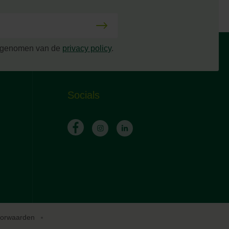
s genomen van de
privacy policy
.
Socials
oorwaarden