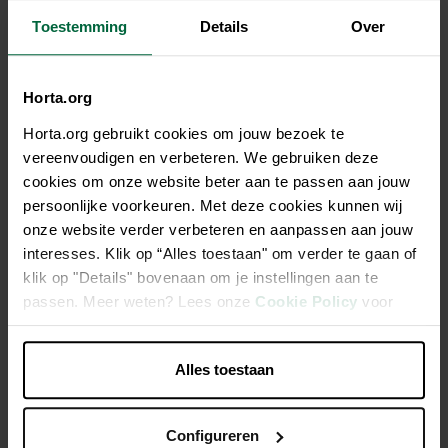
Niet elke winkel heeft hetzelfde assortiment
Toestemming
Details
Over
Horta.org
Horta.org gebruikt cookies om jouw bezoek te
Beschrijving
vereenvoudigen en verbeteren. We gebruiken deze
cookies om onze website beter aan te passen aan jouw
Garden Supreme 5600 9
persoonlijke voorkeuren. Met deze cookies kunnen wij
onze website verder verbeteren en aanpassen aan jouw
interesses. Klik op “Alles toestaan" om verder te gaan of
Handschoen in gebreid polyester met nitril coating op
klik op "Details" bovenaan om je instellingen aan te
handpalm
passen. Meer weten? Lees onze
Cookie Policy
voor
Velcrosluiting
meer informatie.
OekoTex gecertificeerd
Alles toestaan
EN420: CAT1
50% nitrile 50% polyester
Configureren