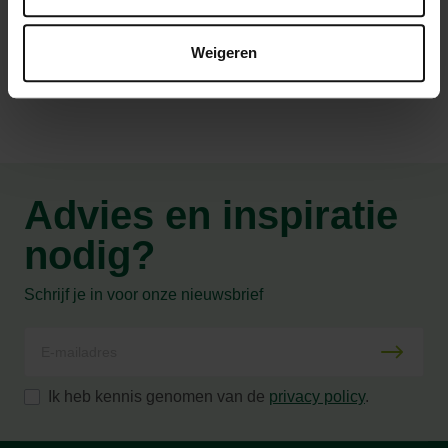
Productspecificaties
Weigeren
Advies en inspiratie
nodig?
Schrijf je in voor onze nieuwsbrief
Ik heb kennis genomen van de
privacy policy
.