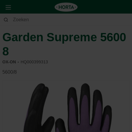
Tuin
Andere
Kledij & schoeisel
Garden Supreme 5600
8
OX-ON
HQ000399313
5600/8