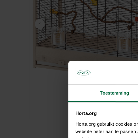
Parasols & schaduwdoeken
Kooien & volières
Tuinhuis
Andere tuinbewoners
Bloempotten & bloembakken
Spelen
Tuinkamer
Verwarming
Nuttige accessoires
Carport
Tuinverlichting
Pergola
Decoratie
Brievenbus
Speeltijd
Bouwmaterialen
Afboording
Kunstgras
Toestemming
Horta.org
Horta.org gebruikt cookies 
website beter aan te passen