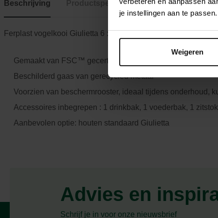
verbeteren en aanpassen aan 
Beschrijving
Productspecificaties
je instellingen aan te pass
Ferplast vogelkooi Giulietta 6 : FSC™ gecertificeerde houten 
Weigeren
Gemaakt van FSC™ gecertificeerd hout
Beschilderd gaas van gerecycled metaal
Voorzien van beschermrooster, ideaal tijdens onderhoud, ku
Accessoires inbegrepen : 1 drinkbak, 1 voederbak, 1 zitstok
Aanbevolen optie: houten standaard Giulietta
Advies en inspir
Schrijf je in voor onze nieuwsbrief