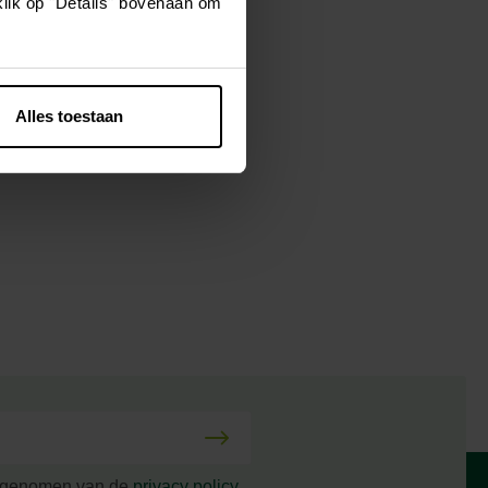
klik op "Details" bovenaan om
Alles toestaan
s genomen van de
privacy policy
.