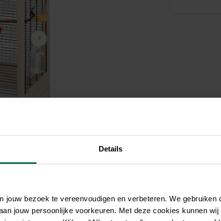
Zwembaden
Aquariums
Onderhoud
Filters & pompen
Nuttige accessoires
Filters & pompen
Ontspanning
Details
om jouw bezoek te vereenvoudigen en verbeteren. We gebruiken
 aan jouw persoonlijke voorkeuren. Met deze cookies kunnen wij