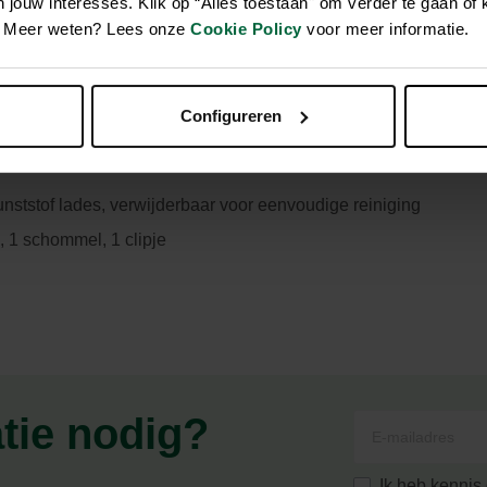
jouw interesses. Klik op “Alles toestaan" om verder te gaan of 
en. Meer weten? Lees onze
Cookie Policy
voor meer informatie.
kooi voor kanaries en exotische vogels
Configureren
nststof lades, verwijderbaar voor eenvoudige reiniging
, 1 schommel, 1 clipje
atie nodig?
Ik heb kenni