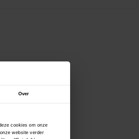
Kledij & schoeisel
Tuinvogels en andere
tuinbewoners
Over
 deze cookies om onze
 onze website verder